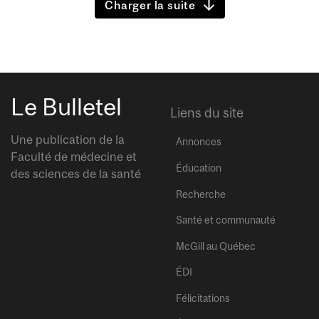
Charger la suite
Le Bulletel
Liens du site
Une publication de la
Annonces
Faculté de médecine et
Éducation
des sciences de la santé
Recherche
Santé et communauté
McGill au Québec
ÉDI
Félicitations