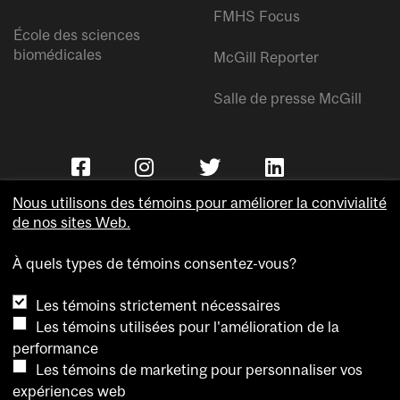
FMHS Focus
École des sciences
biomédicales
McGill Reporter
Salle de presse McGill
Nous utilisons des témoins pour améliorer la convivialité
de nos sites Web.
À quels types de témoins consentez-vous?
Copyright © Université McGill.
Les témoins strictement nécessaires
Accessibilité
Les témoins utilisées pour l'amélioration de la
Confidentialité
performance
Avis sur les témoins
Les témoins de marketing pour personnaliser vos
expériences web
Paramètres des témoins