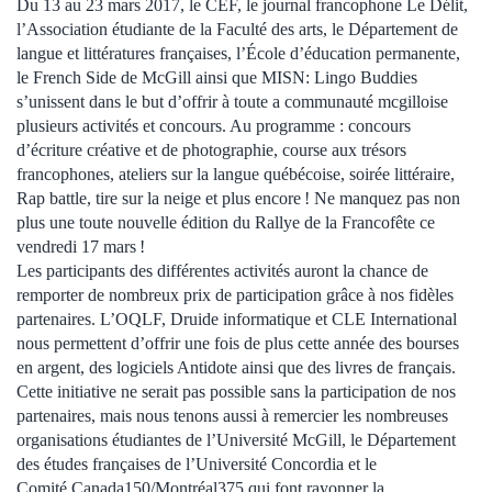
Du 13 au 23 mars 2017, le CEF, le journal francophone Le Délit,
l’Association étudiante de la Faculté des arts, le Département de
langue et littératures françaises, l’École d’éducation permanente,
le French Side de McGill ainsi que MISN: Lingo Buddies
s’unissent dans le but d’offrir à toute a communauté mcgilloise
plusieurs activités et concours. Au programme : concours
d’écriture créative et de photographie, course aux trésors
francophones, ateliers sur la langue québécoise, soirée littéraire,
Rap battle, tire sur la neige et plus encore ! Ne manquez pas non
plus une toute nouvelle édition du Rallye de la Francofête ce
vendredi 17 mars !
Les participants des différentes activités auront la chance de
remporter de nombreux prix de participation grâce à nos fidèles
partenaires. L’OQLF, Druide informatique et CLE International
nous permettent d’offrir une fois de plus cette année des bourses
en argent, des logiciels Antidote ainsi que des livres de français.
Cette initiative ne serait pas possible sans la participation de nos
partenaires, mais nous tenons aussi à remercier les nombreuses
organisations étudiantes de l’Université McGill, le Département
des études françaises de l’Université Concordia et le
Comité Canada150/Montréal375 qui font rayonner la