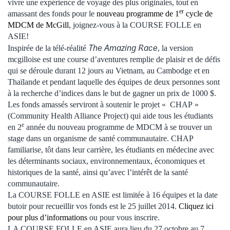
vivre une expérience de voyage des plus originales, tout en
er
amassant des fonds pour le
nouveau programme de 1
cycle de
MDCM de McGill
, joignez-vous à la COURSE FOLLE en
ASIE!
The Amazing Race
Inspirée de la télé-réalité
, la version
mcgilloise est une course d’aventures remplie de plaisir et de défis
qui se déroule durant 12 jours au Vietnam, au Cambodge et en
Thaïlande et pendant laquelle des équipes de deux personnes sont
à la recherche d’indices dans le but de gagner un prix de 1000 $.
Les fonds amassés serviront à soutenir le projet « CHAP »
(Community Health Alliance Project) qui aide tous les étudiants
e
en 2
année du nouveau programme de MDCM à se trouver un
stage dans un organisme de santé communautaire. CHAP
familiarise, tôt dans leur carrière, les étudiants en médecine avec
les déterminants sociaux, environnementaux, économiques et
historiques de la santé, ainsi qu’avec l’intérêt de la santé
communautaire.
La COURSE FOLLE en ASIE est limitée à 16 équipes et la date
butoir pour recueillir vos fonds est le 25 juillet 2014.
Cliquez ici
pour plus d’informations
ou pour vous inscrire.
LA COURSE FOLLE en ASIE aura lieu du 27 octobre au 7