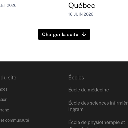
Québec
LET 2026
16 JUIN 2026
Charger la suite
 du site
Écoles
nces
École de médecine
tion
École des sciences infirmiè
Ingram
erche
 et communauté
École de physiothérapie et