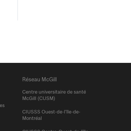
Réseau McGill
Centre universitaire de santé
McGill (CUSM)
res
CIUSSS Ouest-de-l’île-de-
Montréal