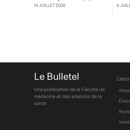
14 JUILLET 2026
6 JUIL
Le Bulletel
Liens
Une publication de la Faculté de
Anno
médecine et des sciences de la
Éduca
santé
Rech
Santé