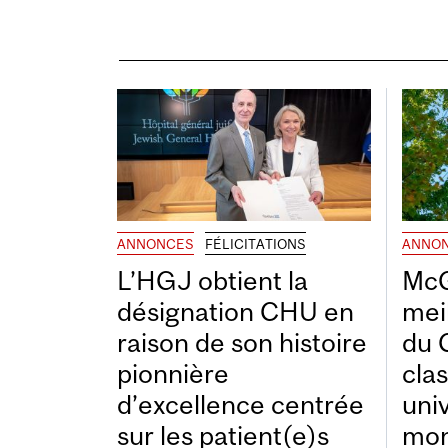
ANNONCES
FÉLICITATIONS
ANNO
L’HGJ obtient la
McG
désignation CHU en
mei
raison de son histoire
du 
pionnière
cla
d’excellence centrée
uni
sur les patient(e)s
mon