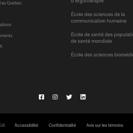
d’ergothérapie
l au Québec
École des sciences de la
communication humaine
tations
École de santé des populati
ements
de santé mondiale
sh
École des sciences biomédi
ll.
Accessibilité
Confidentialité
Avis sur les témoins