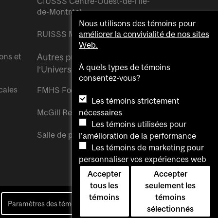
CIUSSS Centre-Ouest-de-l’île-
de-Montréal
Nous utilisons des témoins pour
RUISSS McGill
améliorer la convivialité de nos sites
Web.
ons et
Autres publications de
À quels types de témoins
l’Université McGill
consentez-vous?
cales
FMHS Focus
Les témoins strictement
McGill Reporter
nécessaires
Les témoins utilisées pour
Salle de presse McGill
l'amélioration de la performance
Les témoins de marketing pour
personnaliser vos expériences web
Accepter
Accepter
tous les
seulement les
témoins
témoins
Paramètres des témoins
Pour nous joindre
sélectionnés