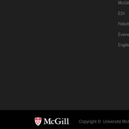
McGil
ÉDI
Félici
Évén
Engli
Copyright © Université McGi