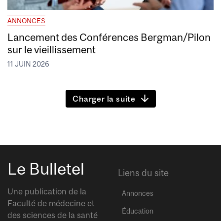
ANNONCES
Lancement des Conférences Bergman/Pilon
sur le vieillissement
11 JUIN 2026
Charger la suite
Le Bulletel
Liens du site
Une publication de la
Annonces
Faculté de médecine et
Éducation
des sciences de la santé