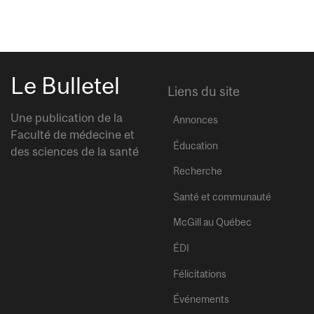
Le Bulletel
Liens du site
Une publication de la
Annonces
Faculté de médecine et
Éducation
des sciences de la santé
Recherche
Santé et communauté
McGill au Québec
ÉDI
Félicitations
Événements