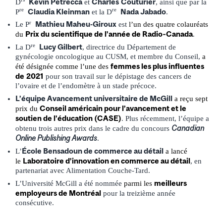
Kevin Petrecca
Charles
Couturier
D
et
, ainsi que par la
re
re
Claudia Kleinman
Nada Jabado
P
et la D
.
r
Mathieu Maheu-Giroux
Le P
est
l’un des quatre colauréats
Prix du scientifique de l’année de Radio‑Canada
du
.
re
Lucy Gilbert
La D
, directrice du Département de
gynécologie oncologique au CUSM, et membre du Conseil,
a
femmes les plus influentes
été désignée comme l’une des
de
2021
pour son travail sur le dépistage des cancers de
l’ovaire et de l’endomètre à un stade précoce.
L’équipe Avancement universitaire de McGill
a reçu sept
Conseil américain pour l’avancement et le
prix du
soutien de l’éducation (CASE)
. Plus récemment, l’équipe a
Canadian
obtenu trois autres prix dans le cadre du concours
Online Publishing Awards
.
École Bensadoun de commerce au détail
L’
a lancé
Laboratoire d’innovation en commerce au détail
le
, en
partenariat avec Alimentation Couche-Tard.
meilleurs
L’Université McGill a été nommée
parmi les
employeurs de Montréal
pour la treizième année
consécutive.