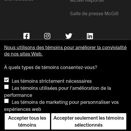
Salle de presse McGill
Nous utilisons des témoins pour améliorer la convivialité
de nos sites Web.
À quels types de témoins consentez-vous?
Copyright © Université McGill.
Les témoins strictement nécessaires
Accessibilité
Les témoins utilisées pour l'amélioration de la
Confidentialité
performance
Avis sur les témoins
Les témoins de marketing pour personnaliser vos
expériences web
Paramètres des témoins
Accepter tous les
Accepter seulement les témoins
Pour nous joindre
témoins
sélectionnés