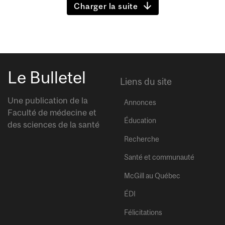
Charger la suite
Le Bulletel
Liens du site
Une publication de la
Annonces
Faculté de médecine et
Éducation
des sciences de la santé
Recherche
Santé et communauté
McGill au Québec
ÉDI
Félicitations