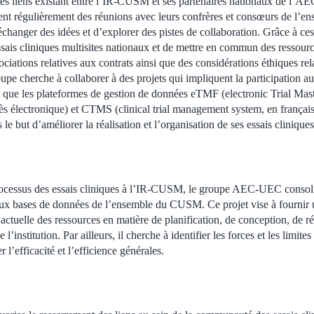
 les liens existant entre l’IR-CUSM et ses partenaires nationaux de l’A
 régulièrement des réunions avec leurs confrères et consœurs de l’e
changer des idées et d’explorer des pistes de collaboration. Grâce à ces
essais cliniques multisites nationaux et de mettre en commun des ressour
iations relatives aux contrats ainsi que des considérations éthiques rel
oupe cherche à collaborer à des projets qui impliquent la participation a
i que les plateformes de gestion de données eTMF (electronic Trial Maste
cès électronique) et CTMS (clinical trial management system, en françai
 le but d’améliorer la réalisation et l’organisation de ses essais cliniques
processus des essais cliniques à l’IR-CUSM, le groupe AEC-UEC consoli
 aux bases de données de l’ensemble du CUSM. Ce projet vise à fourni
 actuelle des ressources en matière de planification, de conception, de ré
 l’institution. Par ailleurs, il cherche à identifier les forces et les limites
r l’efficacité et l’efficience générales.