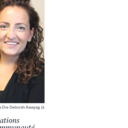
t la Dre Deborah Assayag (à
ations
 communauté