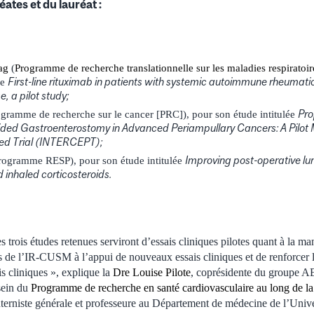
éates et du lauréat :
ag
(
Programme de recherche translationnelle sur les maladies respirat
First-line rituximab in patients with systemic autoimmune rheumati
ée
e, a pilot study;
Pro
gramme de recherche sur le cancer [PRC]), pour son étude intitulée
d Gastroenterostomy in Advanced Periampullary Cancers: A Pilot M
ed Trial (INTERCEPT);
Improving post-operative lu
rogramme RESP), pour son étude intitulée
 inhaled corticosteroids.
 trois études retenues serviront d’essais cliniques pilotes quant à la m
es de l’IR-CUSM à l’appui de nouveaux essais cliniques et de renforcer l
is cliniques », explique la
Dre Louise Pilote
, coprésidente du groupe 
 sein du
Programme de recherche en santé cardiovasculaire au long de l
erniste générale et professeure au Département de médecine de l’Unive