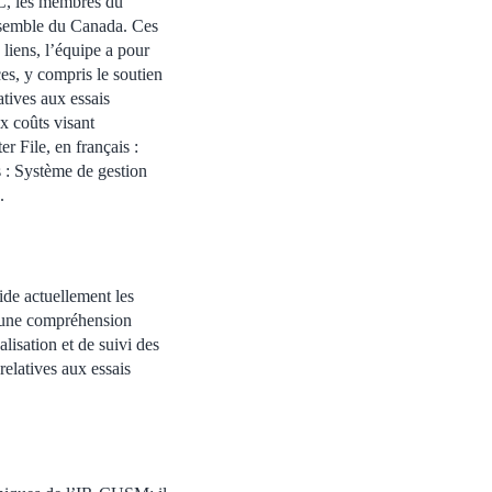
EC, les membres du
nsemble du Canada. Ces
 liens, l’équipe a pour
ces, y compris le soutien
atives aux essais
ux coûts visant
r File, en français :
s : Système de gestion
.
de actuellement les
r une compréhension
alisation et de suivi des
 relatives aux essais