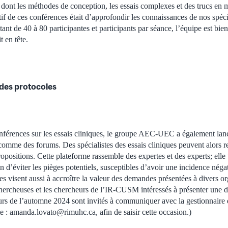
, dont les méthodes de conception, les essais complexes et des trucs en 
tif de ces conférences était d’approfondir les connaissances de nos spécia
ant de 40 à 80 participantes et participants par séance, l’équipe est bien
 en tête.
 des protocoles
nférences sur les essais cliniques, le groupe AEC-UEC a également lan
 comme des forums. Des spécialistes des essais cliniques peuvent alors r
ropositions. Cette plateforme rassemble des expertes et des experts; elle t
fin d’éviter les pièges potentiels, susceptibles d’avoir une incidence néga
es visent aussi à accroître la valeur des demandes présentées à divers o
chercheuses et les chercheurs de l’IR-CUSM intéressés à présenter une
rs de l’automne 2024 sont invités à communiquer avec la gestionnaire 
e : amanda.lovato@rimuhc.ca, afin de saisir cette occasion.)