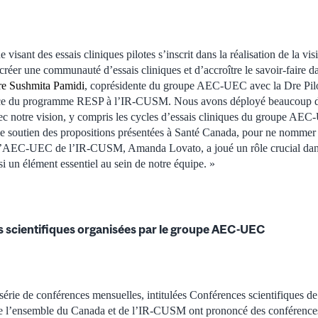
ne visant des essais cliniques pilotes s’inscrit dans la réalisation de la 
réer une communauté d’essais cliniques et d’accroître le savoir-faire d
e Sushmita Pamidi
, coprésidente du groupe AEC-UEC avec la Dre Pil
trice du programme RESP à l’IR-CUSM. Nous avons déployé beaucoup d’
ec notre vision, y compris les cycles d’essais cliniques du groupe AE
 le soutien des propositions présentées à Santé Canada, pour ne nommer
à l’AEC-UEC de l’IR-CUSM, Amanda Lovato, a joué un rôle crucial dans 
i un élément essentiel au sein de notre équipe. »
s scientifiques organisées par le groupe AEC-UEC
série de conférences mensuelles, intitulées Conférences scientifiques
de l’ensemble du Canada et de l’IR-CUSM ont prononcé des conférences 