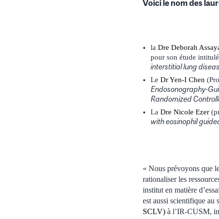
Voici le nom des laur
la
Dre Deborah Assay
pour son étude intitul
interstitial lung diseas
Le
Dr Yen-I Chen
(Pro
Endosonography-Guide
Randomized Controll
La
Dre Nicole Ezer
(p
with eosinophil guided
« Nous prévoyons que les
rationaliser les ressourc
institut en matière d’essa
est aussi scientifique au
SCLV)
à l’IR-CUSM, int