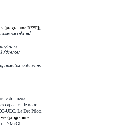
oires [programme RESP]
),
c disease related
phylactic
ulticenter
ng resection outcomes
anière de mieux
es capacités de notre
AEC-UEC. La Dre Pilote
a vie (programme
rsité McGill.