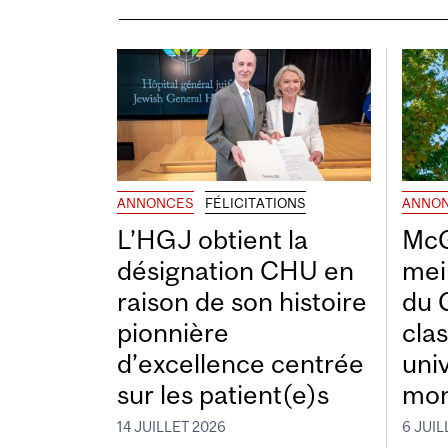
ANNONCES
FÉLICITATIONS
ANNO
L’HGJ obtient la
McG
désignation CHU en
mei
raison de son histoire
du 
pionnière
cla
d’excellence centrée
uni
sur les patient(e)s
mon
14 JUILLET 2026
6 JUIL