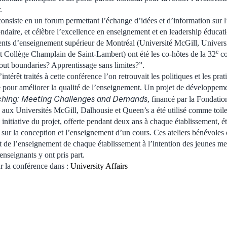
.
onsiste en un forum permettant l’échange d’idées et d’information sur 
ondaire, et célèbre l’excellence en enseignement et en leadership éduca
ents d’enseignement supérieur de Montréal (Université McGill, Univers
e
t Collège Champlain de Saint-Lambert) ont été les co-hôtes de la 32
co
out boundaries? Apprentissage sans limites?”.
intérêt traités à cette conférence l’on retrouvait les politiques et les pra
e pour améliorer la qualité de l’enseignement. Un projet de développe
aching: Meeting Challenges and Demands
, financé par la Fondati
aux Universités McGill, Dalhousie et Queen’s a été utilisé comme toile
 initiative du projet, offerte pendant deux ans à chaque établissement, ét
s sur la conception et l’enseignement d’un cours. Ces ateliers bénévoles
 de l’enseignement de chaque établissement à l’intention des jeunes m
enseignants y ont pris part.
ur la conférence dans :
University Affairs