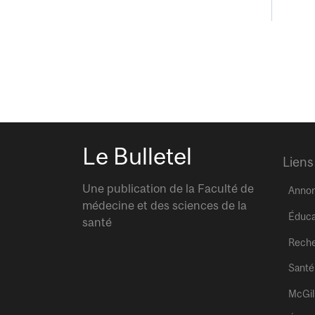
Le Bulletel
Liens
Une publication de la Faculté de
Anno
médecine et des sciences de la
Éduca
santé
Rech
Santé
McGil