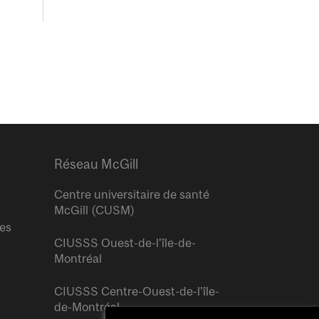
Réseau McGill
Centre universitaire de santé
McGill (CUSM)
res
CIUSSS Ouest-de-l’île-de-
Montréal
CIUSSS Centre-Ouest-de-l’île-
de-Montréal