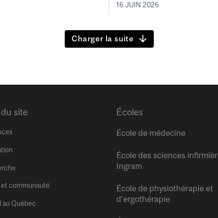
16 JUIN 2026
Charger la suite
 du site
Écoles
nces
École de médecine
tion
École des sciences infirmiè
Ingram
erche
 et communauté
École de physiothérapie et
d’ergothérapie
l au Québec