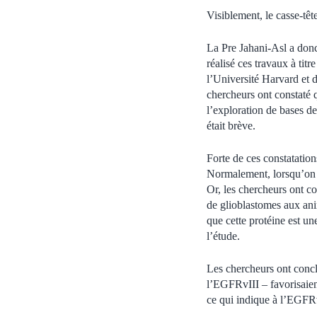
Visiblement, le casse-têt
La Pre Jahani‑Asl a donc 
réalisé ces travaux à tit
l’Université Harvard et 
chercheurs ont constaté q
l’exploration de bases de
était brève.
Forte de ces constatatio
Normalement, lorsqu’on le
Or, les chercheurs ont c
de glioblastomes aux anim
que cette protéine est un
l’étude.
Les chercheurs ont conc
l’EGFRvIII – favorisaien
ce qui indique à l’EGFRvI