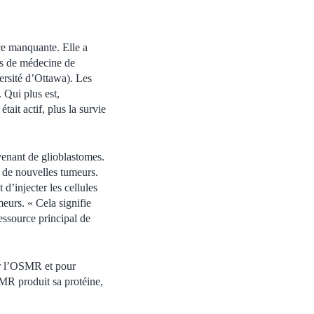
èce manquante. Elle a
tés de médecine de
ersité d’Ottawa). Les
 Qui plus est,
ait actif, plus la survie
venant de glioblastomes.
t de nouvelles tumeurs.
d’injecter les cellules
eurs. « Cela signifie
essource principal de
ur l’OSMR et pour
SMR produit sa protéine,