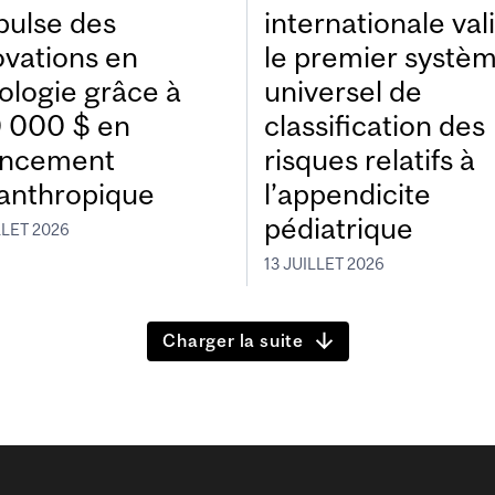
pulse des
internationale val
ovations en
le premier systè
ologie grâce à
universel de
 000 $ en
classification des
ancement
risques relatifs à
lanthropique
l’appendicite
pédiatrique
LLET 2026
13 JUILLET 2026
Charger la suite