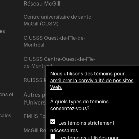
Réseau McGill
Centre universitaire de santé
McGill (CUSM)
res
CIUSSS Ouest-de-l’île-de-
Montréal
CIUSSS Centre-Ouest-de-l’île-
de-Montréal
Nous utilisons des témoins pour
RUISSS McGill
améliorer la convivialité de nos sites
Web.
ons et
Autres publications de
À quels types de témoins
l’Université McGill
consentez-vous?
cales
FMHS Focus
Les témoins strictement
McGill Reporter
nécessaires
Les témoins utilisées pour