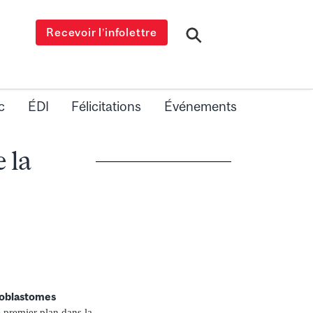
Recevoir l’infolettre
c
ÉDI
Félicitations
Événements
 la
lioblastomes
premier plan dans la