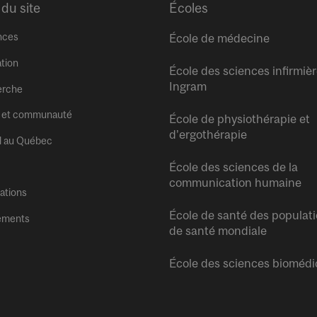
 du site
Écoles
nces
École de médecine
tion
École des sciences infirmiè
Ingram
erche
 et communauté
École de physiothérapie et
d’ergothérapie
l au Québec
École des sciences de la
communication humaine
tations
École de santé des populati
ements
de santé mondiale
École des sciences biomédi