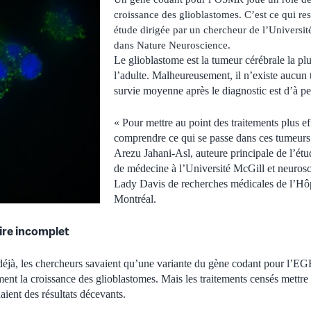
croissance des glioblastomes. C’est ce qui re
étude dirigée par un chercheur de l’Universit
dans Nature Neuroscience.
Le glioblastome est la tumeur cérébrale la pl
l’adulte. Malheureusement, il n’existe aucun 
survie moyenne après le diagnostic est d’à p
« Pour mettre au point des traitements plus e
comprendre ce qui se passe dans ces tumeurs
Arezu Jahani‑Asl, auteure principale de l’étu
de médecine à l’Université McGill et neuroscie
Lady Davis de recherches médicales de l’Hôpi
Montréal.
ire incomplet
jà, les chercheurs savaient qu’une variante du gène codant pour l’EG
ement la croissance des glioblastomes. Mais les traitements censés mettr
aient des résultats décevants.