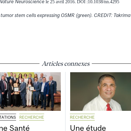
Nature Neuroscience
le 25 avril 2016. DOI :10.1038/nn.4295
umor stem cells expressing OSMR (green). CREDIT: Takrima 
Articles connexes
ITATIONS
RECHERCHE
RECHERCHE
ne Santé
Une étude