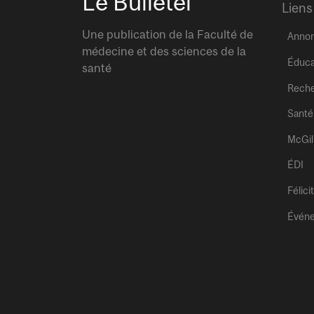
Le Bulletel
Liens
Une publication de la Faculté de
Anno
médecine et des sciences de la
Éduca
santé
Rech
Santé
McGil
ÉDI
Félici
Évén