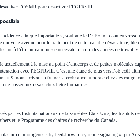
e désactiver l’OSMR pour désactiver l’EGFRvIII.
possible
 incidence clinique importante », souligne le Dr Bonni, coauteur-ressour
ne nouvelle avenue pour le traitement de cette maladie dévastatrice, bien
destiné à l’être humain puisse nécessiter encore des années de travail. »
le actuellement à la mise au point d’anticorps et de petites molécules ca
eraction avec l’EGFRvIII. C’est une étape de plus vers l’objectif ultim
rs. « Si nous arrivons à freiner la croissance tumorale chez des rongeurs
in de passer aux essais chez l’être humain. »
cés par les Instituts nationaux de la santé des États-Unis, les Instituts 
thers et le Programme des chaires de recherche du Canada.
ioblastoma tumorigenesis by feed-forward cytokine signaling », par Arezu