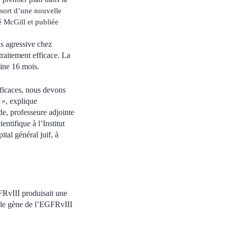
ssort d’une nouvelle
é McGill et publiée
us agressive chez
traitement efficace. La
eine 16 mois.
fficaces, nous devons
 », explique
de, professeure adjointe
ntifique à l’Institut
tal général juif, à
FRvIII produisait une
e le gène de l’EGFRvIII