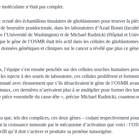
e moléculaire n’était pas complet.
scruté des échantillons tissulaires de glioblastomes pour trouver la pi
re de boursière postdoctorale, dans les laboratoires d’Azad Bonni (facul
de l’Université de Washington) et de Michael Rudnicki (Hôpital et Univ
ue le gène de l’OSMR était très actif dans les cellules de glioblastomes.
 données génétiques et cliniques sur le cancer a révélé que plus ce gène ét
ns, l’équipe s’est ensuite penchée sur des cellules souches humaines pro
s injecte à des souris de laboratoire, ces cellules prolifèrent et formen
onstaté avec étonnement que s’ils désactivaient le gène de l’OSMR avant 
aux, ces dernières n’arrivaient plus à se multiplier pour former des tum
e pièce essentielle du casse-tête », précise Michael Rudnicki, coauteur-r
lu que, tels des complices, ces deux gènes – codant respectivement po
t la croissance tumorale par le mécanisme d’activation que voici : l’O
II qu’il doit s’activer et produire sa protéine tumorigène.