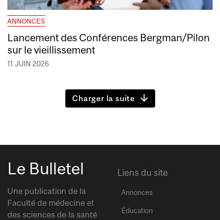
ANNONCES
Lancement des Conférences Bergman/Pilon
sur le vieillissement
11 JUIN 2026
Charger la suite
Le Bulletel
Liens du site
Une publication de la
Annonces
Faculté de médecine et
Éducation
des sciences de la santé