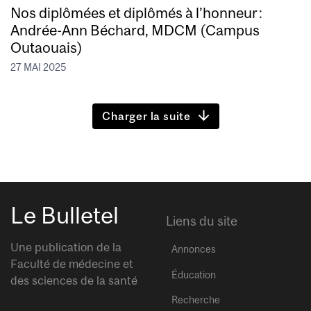
Nos diplômées et diplômés à l’honneur :
Andrée-Ann Béchard, MDCM (Campus
Outaouais)
27 MAI 2025
Charger la suite
Le Bulletel
Liens du site
Une publication de la
Annonces
Faculté de médecine et
Éducation
des sciences de la santé
Recherche