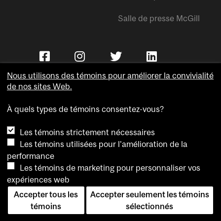
Salle de presse McGill
Nous utilisons des témoins pour améliorer la convivialité
de nos sites Web.
À quels types de témoins consentez-vous?
Copyright © Université McGill.
Les témoins strictement nécessaires
Accessibilité
Les témoins utilisées pour l'amélioration de la
Confidentialité
performance
Avis sur les témoins
Les témoins de marketing pour personnaliser vos
expériences web
Paramètres des témoins
Accepter tous les
Accepter seulement les témoins
Pour nous joindre
témoins
sélectionnés