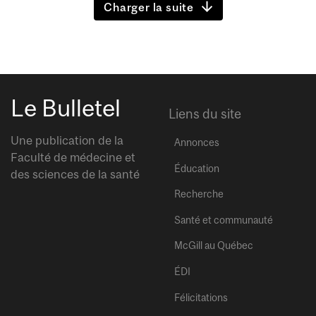
Charger la suite
Le Bulletel
Liens du site
Une publication de la
Annonces
Faculté de médecine et
Éducation
des sciences de la santé
Recherche
Santé et communauté
McGill au Québec
ÉDI
Félicitations