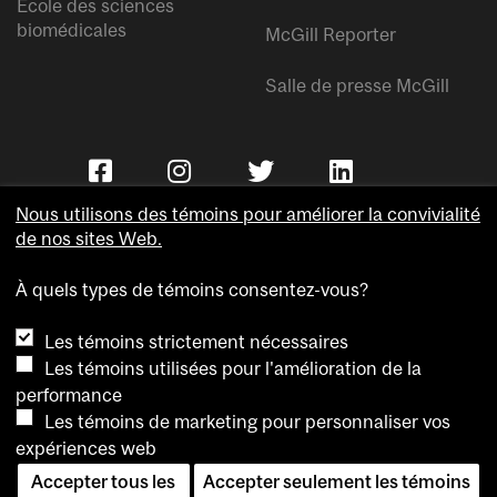
École des sciences
biomédicales
McGill Reporter
Salle de presse McGill
Nous utilisons des témoins pour améliorer la convivialité
de nos sites Web.
À quels types de témoins consentez-vous?
Copyright © Université McGill.
Les témoins strictement nécessaires
Accessibilité
Les témoins utilisées pour l'amélioration de la
Confidentialité
performance
Avis sur les témoins
Les témoins de marketing pour personnaliser vos
expériences web
Paramètres des témoins
Accepter tous les
Accepter seulement les témoins