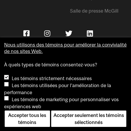
Salle de presse McGill
Nous utilisons des témoins pour améliorer la convivialité
de nos sites Web.
À quels types de témoins consentez-vous?
Copyright © Université McGill.
Les témoins strictement nécessaires
Accessibilité
Les témoins utilisées pour l'amélioration de la
Confidentialité
performance
Avis sur les témoins
Les témoins de marketing pour personnaliser vos
expériences web
Paramètres des témoins
Accepter tous les
Accepter seulement les témoins
Pour nous joindre
témoins
sélectionnés