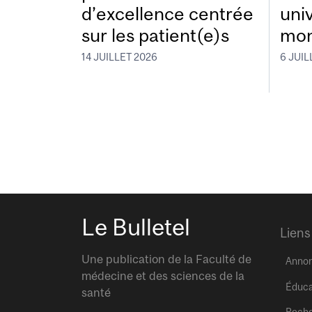
d’excellence centrée
uni
sur les patient(e)s
mon
14 JUILLET 2026
6 JUIL
Le Bulletel
Liens
Une publication de la Faculté de
Anno
médecine et des sciences de la
Éduca
santé