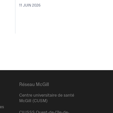
11 JUIN 2026
Réseau McGill
Centre universitaire de santé
McGill (CUSM)
res
CIUSSS Ouest-de-l’île-de-