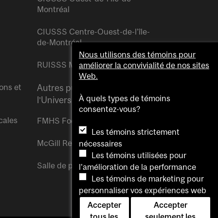
Montréal
CIUSSS Centre-Ouest-de-l’île-
de-Montréal
Nous utilisons des témoins pour
RUISSS McGill
améliorer la convivialité de nos sites
Web.
ons et
Autres publications de
À quels types de témoins
l’Université McGill
consentez-vous?
cales
FMHS Focus
Les témoins strictement
McGill Reporter
nécessaires
Les témoins utilisées pour
Salle de presse McGill
l'amélioration de la performance
Les témoins de marketing pour
personnaliser vos expériences web
Accepter
Accepter
tous les
seulement les