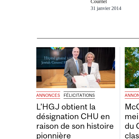
Courriel
31 janvier 2014
ANNONCES
FÉLICITATIONS
ANNO
L’HGJ obtient la
McG
désignation CHU en
mei
raison de son histoire
du 
pionnière
cla