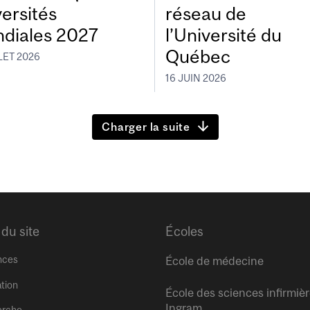
versités
réseau de
diales 2027
l’Université du
Québec
LET 2026
16 JUIN 2026
Charger la suite
 du site
Écoles
nces
École de médecine
tion
École des sciences infirmiè
Ingram