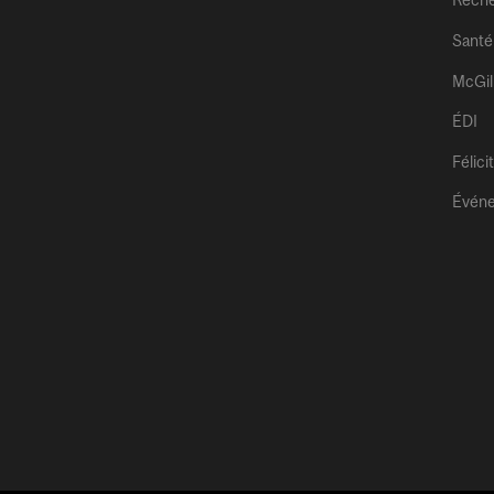
Rech
Santé
McGil
ÉDI
Félici
Évén