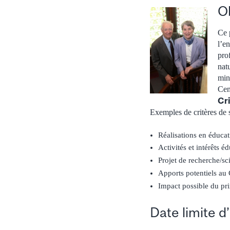
Ob
Ce 
l’e
pro
nat
min
Cen
Cri
Exemples de critères de s
Réalisations en éduca
Activités et intérêts é
Projet de recherche/sc
Apports potentiels au
Impact possible du pri
Date limite 