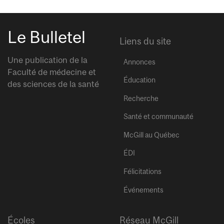
Le Bulletel
Liens du site
Une publication de la
Annonces
Faculté de médecine et
Éducation
des sciences de la santé
Recherche
Santé et communauté
McGill au Québec
ÉDI
Félicitations
Événements
Écoles
Réseau McGill