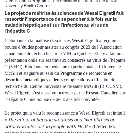
Complications Program at the Research Institute of the McGill
University Health Centre
Le projet de maîtrise ès sciences de Wesal Elgretli fait
ressortir l’importance de se pencher à la fois sur la
maladie hépatique et sur l’infection au virus de
l’hépatite C
L’étudiante à la maîtrise ès sciences Wesal Elgretli a reçu une
bourse d’études pour assister au congrès 2023 de l’Association
canadienne de recherche sur le VIH, à Québec. Elle y a fait une
présentation orale sur ses travaux consacrés au virus de l’hépatite
C (VHC). Étudiante en médecine expérimentale à l’Université
McGill et stagiaire au sein du
Programme de recherche en
désordres métaboliques et leurs complications
à l’Institut de
recherche du Centre universitaire de santé McGill (IR-CUSM),
Wesal Elgretli s’est aussi vu octroyer par le Réseau Canadien sur
l’Hépatite C une bourse de deux ans très convoitée.
Le projet qui a valu la reconnaissance à Wesal Elgretli est intitulé
The effect of hepatic steatosis and liver fibrosis on
«
cardiovascular risk in people with HCV
» (L’effet de la