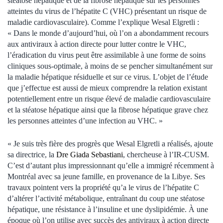
stéatose hépatique et de la fibrose hépatique sur les personnes
atteintes du virus de l’hépatite C (VHC) présentant un risque de
maladie cardiovasculaire). Comme l’explique Wesal Elgretli :
« Dans le monde d’aujourd’hui, où l’on a abondamment recours
aux antiviraux à action directe pour lutter contre le VHC,
l’éradication du virus peut être assimilable à une forme de soins
cliniques sous-optimale, à moins de se pencher simultanément sur
la maladie hépatique résiduelle et sur ce virus. L’objet de l’étude
que j’effectue est aussi de mieux comprendre la relation existant
potentiellement entre un risque élevé de maladie cardiovasculaire
et la stéatose hépatique ainsi que la fibrose hépatique grave chez
les personnes atteintes d’une infection au VHC. »
« Je suis très fière des progrès que Wesal Elgretli a réalisés, ajoute
sa directrice, la
Dre Giada Sebastiani
, chercheuse à l’IR-CUSM.
C’est d’autant plus impressionnant qu’elle a immigré récemment à
Montréal avec sa jeune famille, en provenance de la Libye. Ses
travaux pointent vers la propriété qu’a le virus de l’hépatite C
d’altérer l’activité métabolique, entraînant du coup une stéatose
hépatique, une résistance à l’insuline et une dyslipidémie. À une
époque où l’on utilise avec succès des antiviraux à action directe