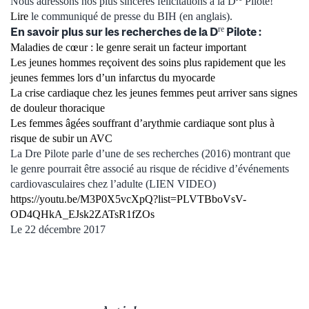
Nous adressons nos plus sincères félicitations à la D
Pilote!
Lire
le communiqué de presse du BIH (en anglais).
re
En savoir plus sur les recherches de la D
Pilote :
Maladies de cœur : le genre serait un facteur important
Les jeunes hommes reçoivent des soins plus rapidement que les
jeunes femmes lors d’un infarctus du myocarde
La crise cardiaque chez les jeunes femmes peut arriver sans signes
de douleur thoracique
Les femmes âgées souffrant d’arythmie cardiaque sont plus à
risque de subir un AVC
La Dre Pilote parle d’une de ses recherches (2016) montrant que
le genre pourrait être associé au risque de récidive d’événements
cardiovasculaires chez l’adulte (LIEN VIDEO)
https://youtu.be/M3P0X5vcXpQ?list=PLVTBboVsV-
OD4QHkA_EJsk2ZATsR1fZOs
Le 22 décembre 2017