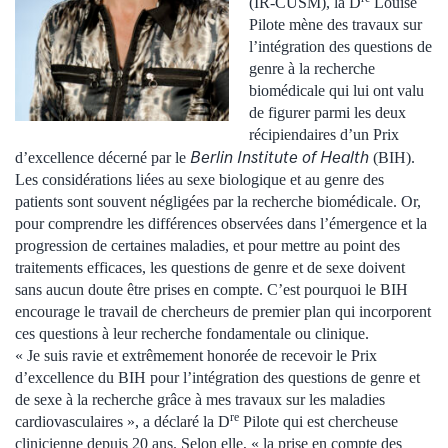
(IR-CUSM), la D
Louise
Pilote mène des travaux sur
l’intégration des questions de
genre à la recherche
biomédicale qui lui ont valu
de figurer parmi les deux
récipiendaires d’un Prix
Berlin Institute of Health
d’excellence décerné par le
(BIH).
Les considérations liées au sexe biologique et au genre des
patients sont souvent négligées par la recherche biomédicale. Or,
pour comprendre les différences observées dans l’émergence et la
progression de certaines maladies, et pour mettre au point des
traitements efficaces, les questions de genre et de sexe doivent
sans aucun doute être prises en compte. C’est pourquoi le BIH
encourage le travail de chercheurs de premier plan qui incorporent
ces questions à leur recherche fondamentale ou clinique.
« Je suis ravie et extrêmement honorée de recevoir le Prix
d’excellence du BIH pour l’intégration des questions de genre et
de sexe à la recherche grâce à mes travaux sur les maladies
re
cardiovasculaires », a déclaré la D
Pilote qui est chercheuse
clinicienne depuis 20 ans. Selon elle, « la prise en compte des