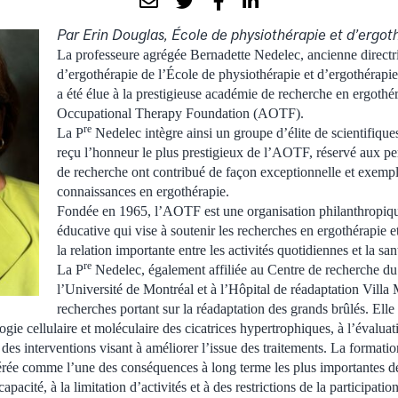
Par Erin Douglas, École de physiothérapie et d’ergot
La professeure agrégée Bernadette Nedelec, ancienne direct
d’ergothérapie de l’École de physiothérapie et d’ergothérapie
a été élue à la prestigieuse académie de recherche en ergoth
Occupational Therapy Foundation (AOTF).
re
La P
Nedelec intègre ainsi un groupe d’élite de scientifique
reçu l’honneur le plus prestigieux de l’AOTF, réservé aux pe
de recherche ont contribué de façon exceptionnelle et exemp
connaissances en ergothérapie.
Fondée en 1965, l’AOTF est une organisation philanthropique
éducative qui vise à soutenir les recherches en ergothérapie et 
la relation importante entre les activités quotidiennes et la san
re
La P
Nedelec, également affiliée au Centre de recherche du 
l’Université de Montréal et à l’Hôpital de réadaptation Vill
recherches portant sur la réadaptation des grands brûlés. Elle 
logie cellulaire et moléculaire des cicatrices hypertrophiques, à l’évalua
té des interventions visant à améliorer l’issue des traitements. La formatio
rée comme l’une des conséquences à long terme les plus importantes de
pacité, à la limitation d’activités et à des restrictions de la participatio