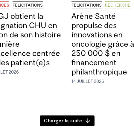
NCES
FÉLICITATIONS
FÉLICITATIONS
RECHERCHE
GJ obtient la
Arène Santé
ignation CHU en
propulse des
on de son histoire
innovations en
nnière
oncologie grâce 
xcellence centrée
250 000 $ en
les patient(e)s
financement
philanthropique
LLET 2026
14 JUILLET 2026
Charger la suite