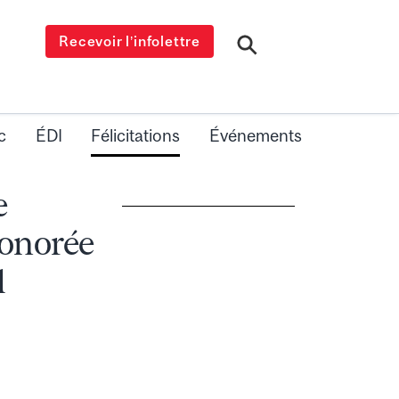
Recevoir l’infolettre
c
ÉDI
Félicitations
Événements
e
honorée
l