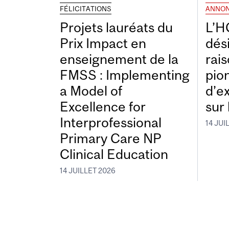
FÉLICITATIONS
ANNO
Projets lauréats du
L’H
Prix Impact en
dés
enseignement de la
rais
FMSS : Implementing
pio
a Model of
d’e
Excellence for
sur 
Interprofessional
14 JUI
Primary Care NP
Clinical Education
14 JUILLET 2026