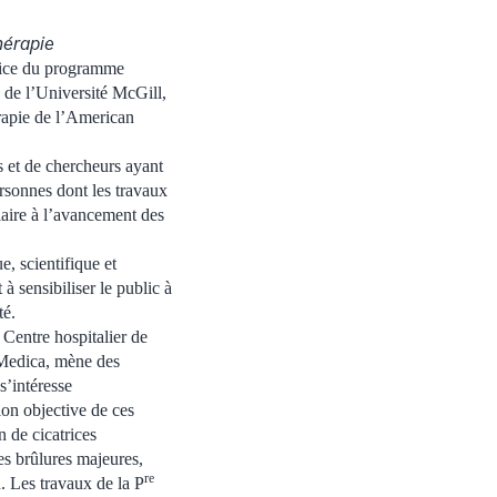
hérapie
rice du programme
 de l’Université McGill,
érapie de l’American
s et de chercheurs ayant
rsonnes dont les travaux
laire à l’avancement des
, scientifique et
à sensibiliser le public à
té.
Centre hospitalier de
a Medica, mène des
s’intéresse
tion objective de ces
n de cicatrices
s brûlures majeures,
re
n. Les travaux de la P