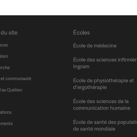
 du site
Écoles
nces
École de médecine
tion
École des sciences infirmiè
Ingram
erche
 et communauté
École de physiothérapie et
d’ergothérapie
l au Québec
École des sciences de la
communication humaine
tations
École de santé des populati
ements
de santé mondiale