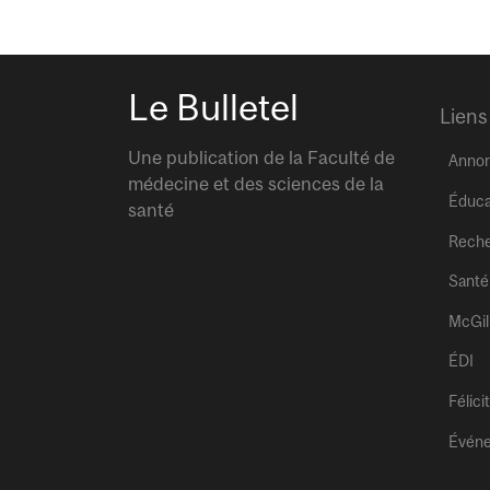
Le Bulletel
Liens
Une publication de la Faculté de
Anno
médecine et des sciences de la
Éduca
santé
Rech
Santé
McGil
ÉDI
Félici
Évén