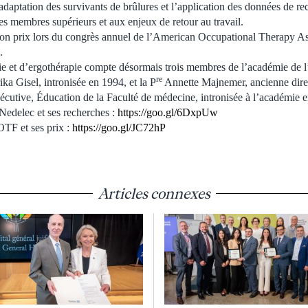
adaptation des survivants de brûlures et l’application des données de re
es membres supérieurs et aux enjeux de retour au travail.
on prix lors du congrès annuel de l’American Occupational Therapy As
.
ie et d’ergothérapie compte désormais trois membres de l’académie de 
re
ika Gisel, intronisée en 1994, et la P
Annette Majnemer, ancienne direc
écutive, Éducation de la Faculté de médecine, intronisée à l’académie 
Nedelec et ses recherches :
https://goo.gl/6DxpUw
TF et ses prix :
https://goo.gl/JC72hP
Articles connexes