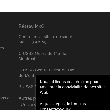
Réseau McGill
Centre universitaire de santé
McGill (CUSM)
res
CIUSSS Ouest-de-l’île-de-
Montréal
CIUSSS Centre-Ouest-de-l’île-
de-Montréal
Nous utilisons des témoins pour
RUISSS McGill
améliorer la convivialité de nos sites
Web.
ons et
Autres publications de
À quels types de témoins
l’Université McGill
consentez-vous?