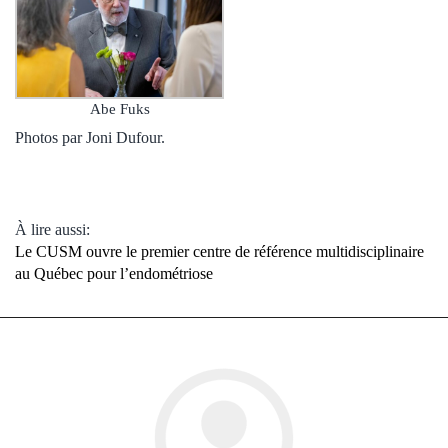
Abe Fuks
Photos par Joni Dufour.
À
lire
aussi
:
Le CUSM ouvre le premier centre de r
é
f
é
rence multidisciplinaire
au Qu
é
bec pour l’endom
é
triose