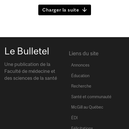
Charger la suite
Le Bulletel
Liens du site
Une publication de la
Annonces
Faculté de médecine et
Éducation
des sciences de la santé
Recherche
Santé et communauté
McGill au Québec
ÉDI
Félicitations