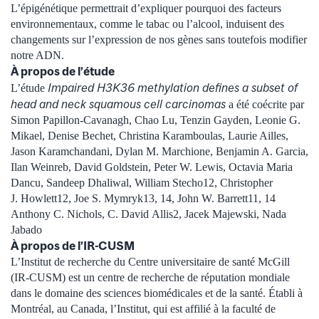
L’épigénétique permettrait d’expliquer pourquoi des facteurs
environnementaux, comme le tabac ou l’alcool, induisent des
changements sur l’expression de nos gènes sans toutefois modifier
notre ADN.
À propos de l’étude
Impaired H3K36 methylation defines a subset of
L’étude
head and neck squamous cell carcinomas
a été coécrite par
Simon Papillon-Cavanagh, Chao Lu, Tenzin Gayden, Leonie G.
Mikael, Denise Bechet, Christina Karamboulas, Laurie Ailles,
Jason Karamchandani, Dylan M. Marchione, Benjamin A. Garcia,
Ilan Weinreb, David Goldstein, Peter W. Lewis, Octavia Maria
Dancu, Sandeep Dhaliwal, William Stecho12, Christopher
J. Howlett12, Joe S. Mymryk13, 14, John W. Barrett11, 14
Anthony C. Nichols, C. David Allis2, Jacek Majewski, Nada
Jabado
À propos de l’IR-CUSM
L’Institut de recherche du Centre universitaire de santé McGill
(IR-CUSM) est un centre de recherche de réputation mondiale
dans le domaine des sciences biomédicales et de la santé. Établi à
Montréal, au Canada, l’Institut, qui est affilié à la faculté de