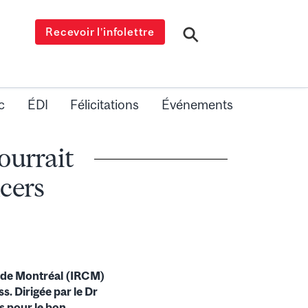
Recevoir l’infolettre
c
ÉDI
Félicitations
Événements
ourrait
cers
es de Montréal (IRCM)
s. Dirigée par le Dr
s pour le bon