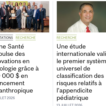
ITATIONS
RECHERCHE
RECHERCHE
ne Santé
Une étude
pulse des
internationale val
ovations en
le premier systè
ologie grâce à
universel de
 000 $ en
classification des
ancement
risques relatifs à
lanthropique
l’appendicite
pédiatrique
LLET 2026
13 JUILLET 2026