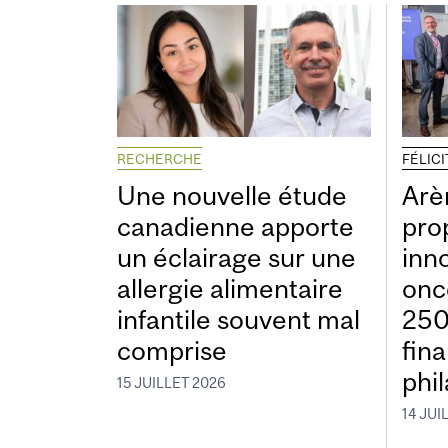
RECHERCHE
FÉLIC
Une nouvelle étude
Arè
canadienne apporte
pro
un éclairage sur une
inn
allergie alimentaire
onc
infantile souvent mal
250
comprise
fin
phi
15 JUILLET 2026
14 JUI