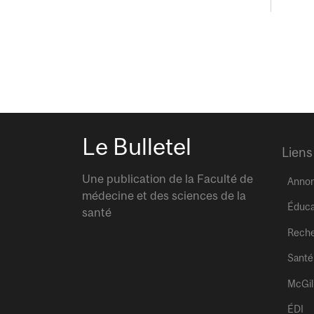
Le Bulletel
Liens
Une publication de la Faculté de
Anno
médecine et des sciences de la
Éduca
santé
Rech
Santé
McGil
ÉDI