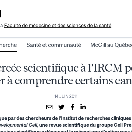
l
la
Faculté de médecine et des sciences de la santé
herche
Santé et communauté
McGill au Québe
rcée scientifique à l’IRCM p
er à comprendre certains can
14 JUIN 2011
que par des chercheurs de l’Institut de recherches cliniqu
velopmental Cell
, une revue scientifique du groupe Cell Pres
équipe scientifique a découvert le mécanisme d’action requi