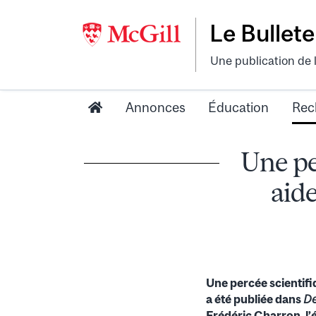
Le Bullete
Une publication de 
Annonces
Éducation
Rec
Une pe
aid
Une percée scientifi
a été publiée dans
De
Frédéric Charron, l’