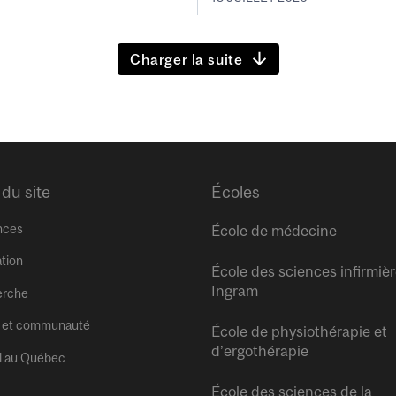
Charger la suite
 du site
Écoles
nces
École de médecine
tion
École des sciences infirmiè
Ingram
erche
 et communauté
École de physiothérapie et
d’ergothérapie
l au Québec
École des sciences de la