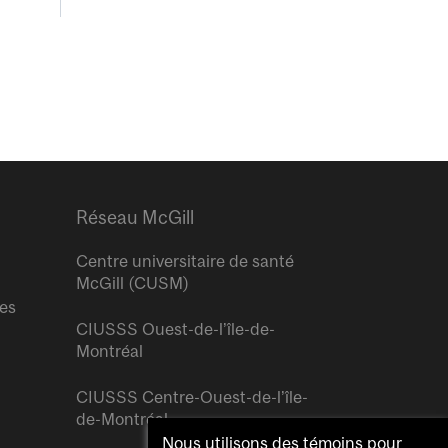
Réseau McGill
Centre universitaire de santé
McGill (CUSM)
res
CIUSSS Ouest-de-l’île-de-
Montréal
CIUSSS Centre-Ouest-de-l’île-
de-Montréal
Nous utilisons des témoins pour