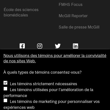
FMHS Focus
École des sciences
biomédicales
McGill Reporter
Salle de presse McGill
Nous utilisons des témoins pour améliorer la convivialité
de nos sites Web.
À quels types de témoins consentez-vous?
Copyright © Université McGill.
Les témoins strictement nécessaires
Accessibilité
Les témoins utilisées pour l'amélioration de la
Confidentialité
performance
Avis sur les témoins
Les témoins de marketing pour personnaliser vos
expériences web
Paramètres des témoins