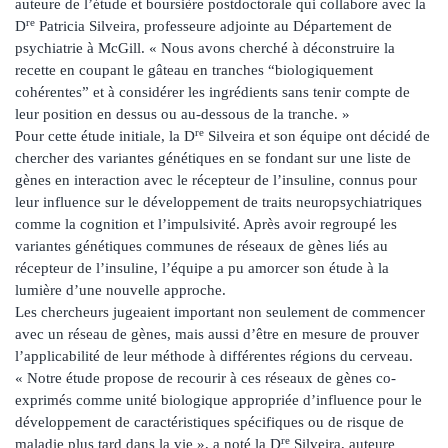
auteure de l’étude et boursière postdoctorale qui collabore avec la
re
D
Patricia Silveira, professeure adjointe au Département de
psychiatrie à McGill. « Nous avons cherché à déconstruire la
recette en coupant le gâteau en tranches “biologiquement
cohérentes” et à considérer les ingrédients sans tenir compte de
leur position en dessus ou au-dessous de la tranche. »
re
Pour cette étude initiale, la D
Silveira et son équipe ont décidé de
chercher des variantes génétiques en se fondant sur une liste de
gènes en interaction avec le récepteur de l’insuline, connus pour
leur influence sur le développement de traits neuropsychiatriques
comme la cognition et l’impulsivité. Après avoir regroupé les
variantes génétiques communes de réseaux de gènes liés au
récepteur de l’insuline, l’équipe a pu amorcer son étude à la
lumière d’une nouvelle approche.
Les chercheurs jugeaient important non seulement de commencer
avec un réseau de gènes, mais aussi d’être en mesure de prouver
l’applicabilité de leur méthode à différentes régions du cerveau.
« Notre étude propose de recourir à ces réseaux de gènes co-
exprimés comme unité biologique appropriée d’influence pour le
développement de caractéristiques spécifiques ou de risque de
re
maladie plus tard dans la vie », a noté la D
Silveira, auteure