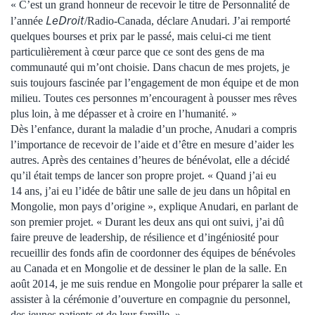
« C’est un grand honneur de recevoir le titre de Personnalité de
LeDroit
l’année
/Radio-Canada, déclare Anudari. J’ai remporté
quelques bourses et prix par le passé, mais celui-ci me tient
particulièrement à cœur parce que ce sont des gens de ma
communauté qui m’ont choisie. Dans chacun de mes projets, je
suis toujours fascinée par l’engagement de mon équipe et de mon
milieu. Toutes ces personnes m’encouragent à pousser mes rêves
plus loin, à me dépasser et à croire en l’humanité. »
Dès l’enfance, durant la maladie d’un proche, Anudari a compris
l’importance de recevoir de l’aide et d’être en mesure d’aider les
autres. Après des centaines d’heures de bénévolat, elle a décidé
qu’il était temps de lancer son propre projet. « Quand j’ai eu
14 ans, j’ai eu l’idée de bâtir une salle de jeu dans un hôpital en
Mongolie, mon pays d’origine », explique Anudari, en parlant de
son premier projet. « Durant les deux ans qui ont suivi, j’ai dû
faire preuve de leadership, de résilience et d’ingéniosité pour
recueillir des fonds afin de coordonner des équipes de bénévoles
au Canada et en Mongolie et de dessiner le plan de la salle. En
août 2014, je me suis rendue en Mongolie pour préparer la salle et
assister à la cérémonie d’ouverture en compagnie du personnel,
des jeunes patients et de leur famille. »