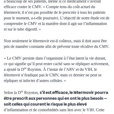
à beaucoup de ses patients, même si ce médicament s’avérait
efficace contre le CMV. « Compte tenu du coût actuel du
létermovir, il n’est pas possible de le prescrire à tous les patients
pour le moment, a-t-elle poursuivi. L’objectif de notre étude est de
comprendre le CMV et la manière dont il agit sur l’inflammation
et sur le tube digestif. »
Non seulement le létermovir est-il coûteux, mais il doit aussi être
pris de manière constante afin de prévenir toute récidive du CMV.
« Le CMV persiste dans l’organisme à l’état latent la vie durant,
ce qui signifie qu’il peut rester caché sans se répliquer activement,
re
a ajouté la D
Royston. À l’instar de l’ARV et du VIH, le
létermovir n’éradique pas le CMV, mais ce dernier ne peut se
répliquer ni infecter d’autres cellules. »
re
s’il est efficace, le létermovir pourra
Selon la D
Royston,
être prescrit aux personnes qui en ont le plus besoin —
soit celles qui courent le risque le plus élevé
d’inflammation et de comorbidités sans lien avec le VIH. Cette