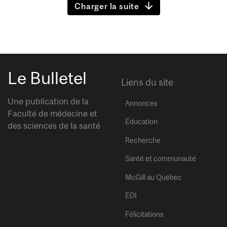
Charger la suite
Le Bulletel
Liens du site
Une publication de la
Annonces
Faculté de médecine et
Éducation
des sciences de la santé
Recherche
Santé et communauté
McGill au Québec
ÉDI
Félicitations