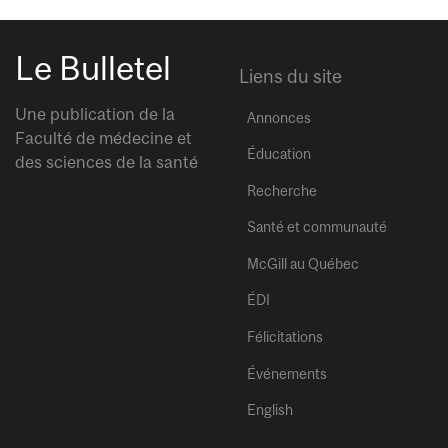
Le Bulletel
Liens du site
Une publication de la
Annonces
Faculté de médecine et
Éducation
des sciences de la santé
Recherche
Santé et communauté
McGill au Québec
ÉDI
Félicitations
Événements
English