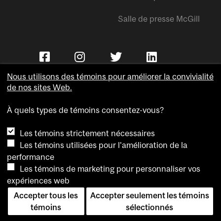
Salle de presse McGill
Nous utilisons des témoins pour améliorer la convivialité
de nos sites Web.
À quels types de témoins consentez-vous?
Copyright © Université McGill.
Les témoins strictement nécessaires
Accessibilité
Les témoins utilisées pour l'amélioration de la
Confidentialité
performance
Avis sur les témoins
Les témoins de marketing pour personnaliser vos
expériences web
Paramètres des témoins
Accepter tous les
Accepter seulement les témoins
Pour nous joindre
témoins
sélectionnés