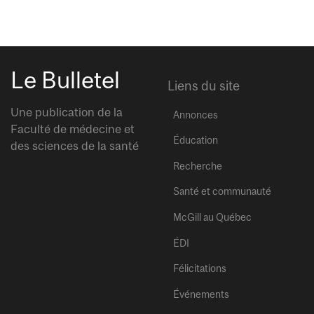
Le Bulletel
Liens du site
Une publication de la
Annonces
Faculté de médecine et
Éducation
des sciences de la santé
Recherche
Santé et communauté
McGill au Québec
ÉDI
Félicitations
Événements