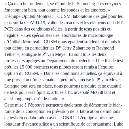
r
« Ça marche rondement, se réjouit le P
Schmeing. Les enzymes
fonctionnent bien, tout comme les sondes et les amorces. »
L’équipe Optilab Montréal – CUSM, laboratoire désigné pour les
tests sur la COVID-19, valide les réactifs et les éléments de la RT-
PCR dans des conditions réelles, à partir de tests positifs et
négatifs. « Les spécialistes des laboratoires de microbiologie
d’Optilab Montréal – CUSM nous épaulent solidement depuis le
rs
tout début, en particulier les D
Jerry Zaharatos et Raymond
r
Tellier », souligne le P
van Meyel. Ils sont tous les deux
professeurs agrégés au Département de médecine. Une fois le test
prêt, les 15 000 premiers tests pilotes seront remis à l’équipe
Optilab du CUSM. « Dans les conditions actuelles, ça équivaut à
r
une provision d’une semaine à peu près, précise le P
van Meyel.
Lorsque tout sera en place, nous pourrons produire cette quantité
de tests pour les hôpitaux affiliés à l’Université McGill tant et
aussi longtemps qu’il le faudra. »
Cette mise à l’épreuve permettra également de démontrer le bien-
fondé de la conception en prévision de la fabrication de millions
de tests en collaboration avec le CNRC. L’équipe a pris une
longueur d’avance grâce à un scientifique de cet organisme, Luke