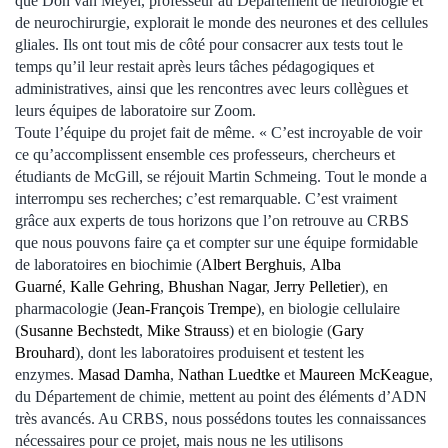
que Don van Meyel, professeur au Département de neurologie et
de neurochirurgie, explorait le monde des neurones et des cellules
gliales. Ils ont tout mis de côté pour consacrer aux tests tout le
temps qu’il leur restait après leurs tâches pédagogiques et
administratives, ainsi que les rencontres avec leurs collègues et
leurs équipes de laboratoire sur Zoom.
Toute l’équipe du projet fait de même. « C’est incroyable de voir
ce qu’accomplissent ensemble ces professeurs, chercheurs et
étudiants de McGill, se réjouit Martin Schmeing. Tout le monde a
interrompu ses recherches; c’est remarquable. C’est vraiment
grâce aux experts de tous horizons que l’on retrouve au CRBS
que nous pouvons faire ça et compter sur une équipe formidable
de laboratoires en biochimie (
Albert Berghuis
,
Alba
Guarné
,
Kalle Gehring
,
Bhushan Nagar
,
Jerry Pelletier
), en
pharmacologie (
Jean-François Trempe
), en biologie cellulaire
(
Susanne Bechstedt
,
Mike Strauss
) et en biologie (
Gary
Brouhard
), dont les laboratoires produisent et testent les
enzymes.
Masad Damha
,
Nathan Luedtke
et
Maureen McKeague
,
du Département de chimie, mettent au point des éléments d’ADN
très avancés. Au CRBS, nous possédons toutes les connaissances
nécessaires pour ce projet, mais nous ne les utilisons