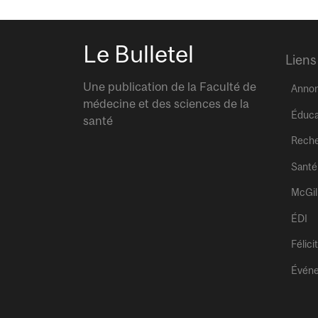
Le Bulletel
Liens
Une publication de la Faculté de
Anno
médecine et des sciences de la
Éduca
santé
Rech
Santé
McGil
ÉDI
Félici
Évén