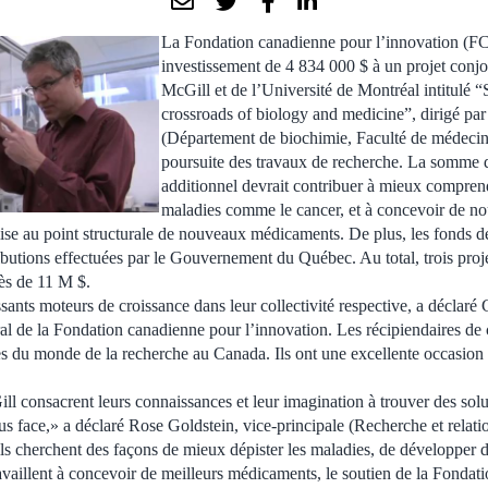
La Fondation canadienne pour l’innovation (FC
investissement de 4 834 000 $ à un projet conjo
McGill et de l’Université de Montréal intitulé “S
crossroads of biology and medicine”, dirigé par
(Département de biochimie, Faculté de médecine
poursuite des travaux de recherche. La somme 
additionnel devrait contribuer à mieux comprend
maladies comme le cancer, et à concevoir de no
 mise au point structurale de nouveaux médicaments. De plus, les fonds d
ibutions effectuées par le Gouvernement du Québec. Au total, trois proj
ès de 11 M $.
sants moteurs de croissance dans leur collectivité respective, a déclaré G
ral de la Fondation canadienne pour l’innovation. Les récipiendaires de 
res du monde de la recherche au Canada. Ils ont une excellente occasion 
l consacrent leurs connaissances et leur imagination à trouver des sol
s face,» a déclaré Rose Goldstein, vice-principale (Recherche et relatio
ls cherchent des façons de mieux dépister les maladies, de développer 
travaillent à concevoir de meilleurs médicaments, le soutien de la Fonda