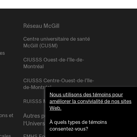
Réseau McGill
Centre universitaire de santé
McGill (CUSM)
res
CIUSSS Ouest-de-l’île-de-
Montréal
CIUSSS Centre-Ouest-de-l’île-
de-Montréal
Nous utilisons des témoins pour
RUISSS McGill
améliorer la convivialité de nos sites
Web.
ons et
Autres publications de
À quels types de témoins
l’Université McGill
consentez-vous?
cales
FMHS Focus