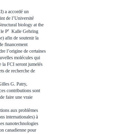
I) a accordé un
int de l’Université
tructural biology at the
r
 le P
Kalle Gehring
) afin de soutenir la
de financement
re l’origine de certaines
uvelles molécules qui
e la FCI seront jumelés
ets de recherche de
illes G. Patry,
ces contributions sont
de faire une vraie
utions aux problèmes
ns internationales) à
des nanotechnologies
tion canadienne pour