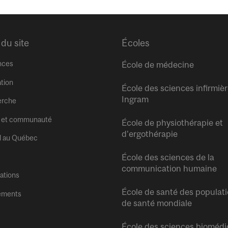
 du site
Écoles
nces
École de médecine
tion
École des sciences infirmiè
Ingram
erche
 et communauté
École de physiothérapie et
d’ergothérapie
l au Québec
École des sciences de la
communication humaine
tations
École de santé des populati
ements
de santé mondiale
École des sciences biomédi