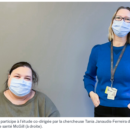
articipe à l’étude co-dirigée par la chercheuse Tania Janaudis-Ferreira d
 santé McGill (à droite).