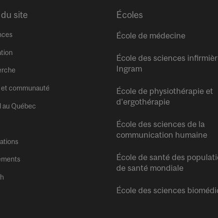
 du site
Écoles
nces
École de médecine
tion
École des sciences infirmiè
Ingram
erche
 et communauté
École de physiothérapie et
d’ergothérapie
l au Québec
École des sciences de la
communication humaine
tations
École de santé des populati
ements
de santé mondiale
sh
École des sciences biomédi