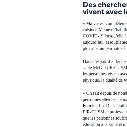
Des chercheu
vivent avec l
« Ma vie est complètemen
cuisiner. Même m’habille
COVID-19 lorsqu’elle ét
aujourd’hui: essoufflemen
plus aller au parc situé 
Dans l’espoir d’aider de
santé McGill (IR-CUSM) 
les personnes vivant av
physique, la qualité de vi
« On sait depuis de nomb
personnes atteintes de m
Ferreira, Ph. D.
, scienti
l’IR-CUSM et professeur
que les personnes souff
éducation à la santé et u