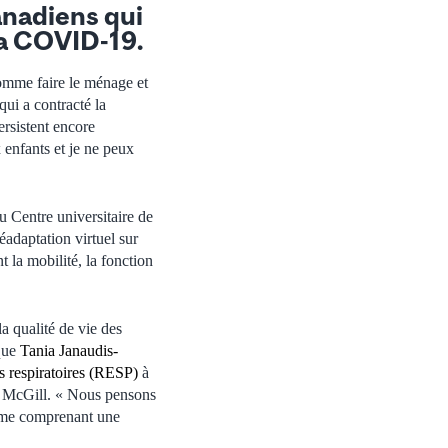
anadiens qui
 la COVID-19.
comme faire le ménage et
ui a contracté la
rsistent encore
 enfants et je ne peux
u Centre universitaire de
adaptation virtuel sur
la mobilité, la fonction
 qualité de vie des
ique
Tania Janaudis-
s respiratoires (RESP)
à
é McGill. « Nous pensons
mme comprenant une