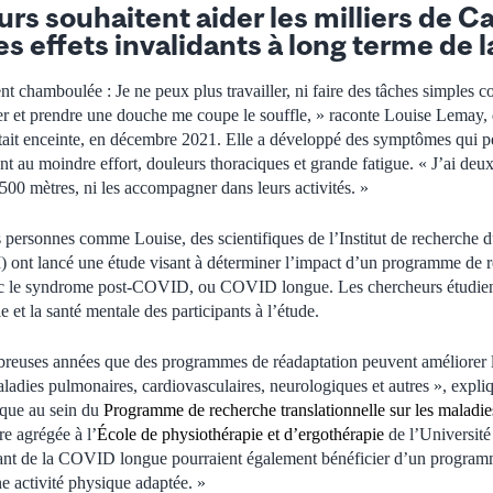
rs souhaitent aider les milliers de C
es effets invalidants à long terme de
t chamboulée : Je ne peux plus travailler, ni faire des tâches simples 
r et prendre une douche me coupe le souffle, » raconte Louise Lemay, q
ait enceinte, en décembre 2021. Elle a développé des symptômes qui pe
t au moindre effort, douleurs thoraciques et grande fatigue. « J’ai deux
à 500 mètres, ni les accompagner dans leurs activités. »
s personnes comme Louise, des scientifiques de l’Institut de recherche d
ont lancé une étude visant à déterminer l’impact d’un programme de ré
ec le syndrome post-COVID, ou COVID longue. Les chercheurs étudient 
e et la santé mentale des participants à l’étude.
reuses années que des programmes de réadaptation peuvent améliorer la
aladies pulmonaires, cardiovasculaires, neurologiques et autres », expl
fique au sein du
Programme de recherche translationnelle sur les maladie
e agrégée à l’
École de physiothérapie et d’ergothérapie
de l’Universit
rant de la COVID longue pourraient également bénéficier d’un progra
ne activité physique adaptée. »