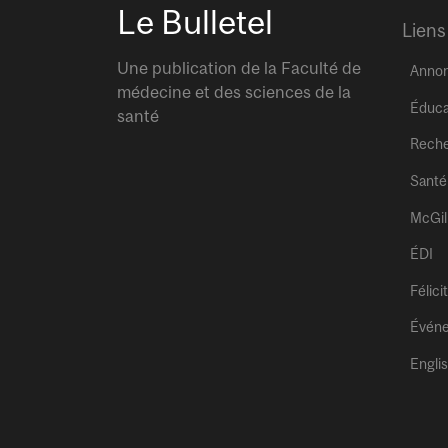
Le Bulletel
Liens
Une publication de la Faculté de
Anno
médecine et des sciences de la
Éduca
santé
Rech
Santé
McGil
ÉDI
Félici
Évén
Engli