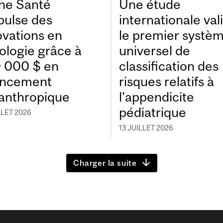
ne Santé
Une étude
pulse des
internationale val
ovations en
le premier systè
ologie grâce à
universel de
 000 $ en
classification des
ancement
risques relatifs à
lanthropique
l’appendicite
pédiatrique
LLET 2026
13 JUILLET 2026
Charger la suite