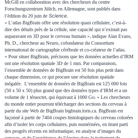
McGill en collaboration avec des chercheurs du centre
Forschungszentrum Jülich, en Allemagne, sont publiés dans
Science
l’édition du 20 juin de
.
« L’atlas BigBrain offre une résolution quasi cellulaire, c’est-à-
dire des détails près de la cellule, une capacité qui n’existait pas
auparavant en 3D pour le cerveau humain », indique Alan Evans,
Ph. D., chercheur au Neuro, cofondateur du Consortium
international de cartographie cérébrale et co-créateur de l’atlas.
« Pour situer BigBrain, précisons que les données actuelles d’IRM
ont une résolution spatiale 3D de 1 mm. Par comparaison,
l’ensemble de données de BigBrain est 50 fois plus petit dans
chaque dimension, ce qui procure une résolution spatiale
inégalée. L’ensemble de données de BigBrain est 125 000 fois
(50 x 50 x 50) plus grand que des données types d’IRM et a un
volume de 1 téraoctet, qui équivaut à 1000 Go. » Les chercheurs
du monde entier pourront télécharger des sections du cerveau à
partir du site Web de BigBrain bigbrain.loris.ca. BigBrain est
façonné à partir de 7404 coupes histologiques du cerveau colorées
afin d’isoler les corps cellulaires, puis numérisées, en tirant parti
des progrès récents en informatique, en analyse d’images du
cerveau, et de l’expérience de l’équipe dans le traitement de