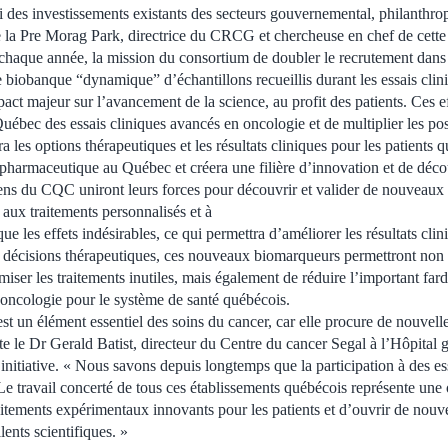
arti des investissements existants des secteurs gouvernemental, philanthro
ue la Pre Morag Park, directrice du CRCG et chercheuse en chef de cette 
chaque année, la mission du consortium de doubler le recrutement dans 
e biobanque “dynamique” d’échantillons recueillis durant les essais cli
t majeur sur l’avancement de la science, au profit des patients. Ces eff
Québec des essais cliniques avancés en oncologie et de multiplier les pos
ra les options thérapeutiques et les résultats cliniques pour les patients
t pharmaceutique au Québec et créera une filière d’innovation et de déc
iens du CQC uniront leurs forces pour découvrir et valider de nouveaux
aux traitements personnalisés et à
e les effets indésirables, ce qui permettra d’améliorer les résultats clin
e décisions thérapeutiques, ces nouveaux biomarqueurs permettront non 
miser les traitements inutiles, mais également de réduire l’important far
n oncologie pour le système de santé québécois.
st un élément essentiel des soins du cancer, car elle procure de nouvell
te le Dr Gerald Batist, directeur du Centre du cancer Segal à l’Hôpital gé
initiative. « Nous savons depuis longtemps que la participation à des ess
Le travail concerté de tous ces établissements québécois représente une
raitements expérimentaux innovants pour les patients et d’ouvrir de nouv
ents scientifiques. »