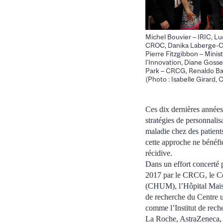
Michel Bouvier – IRIC, L
CROC, Danika Laberge-Ca
Pierre Fitzgibbon – Minis
l’Innovation, Diane Goss
Park – CRCG, Renaldo Ba
(Photo : Isabelle Girard
Ces dix dernières année
stratégies de personnalis
maladie chez des patient
cette approche ne bénéfi
récidive.
Dans un effort concerté 
2017 par le CRCG, le Cen
(CHUM), l’Hôpital Maison
de recherche du Centre u
comme l’Institut de rec
La Roche, AstraZeneca, 