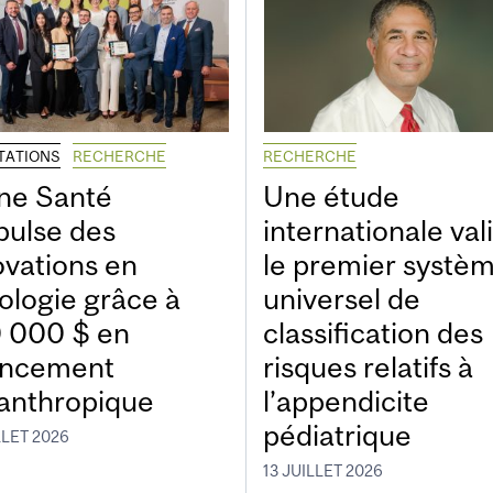
ITATIONS
RECHERCHE
RECHERCHE
ne Santé
Une étude
pulse des
internationale val
ovations en
le premier systè
ologie grâce à
universel de
 000 $ en
classification des
ancement
risques relatifs à
lanthropique
l’appendicite
pédiatrique
LLET 2026
13 JUILLET 2026