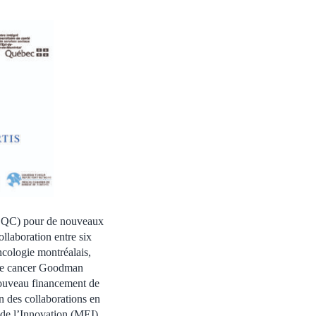
(CQC) pour de nouveaux
llaboration entre six
ncologie montréalais,
r le cancer Goodman
ouveau financement de
n des collaborations en
 de l’Innovation (MEI)