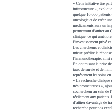
« Cette initiative tire p
infrastructure », expliq
quelque 16 000 patients 
oncologie et de créer un
médicaments aura un impac
permettront d’attirer au 
clinique, ce qui améliore
l’investissement privé e
Les chercheurs et clinic
mieux prédire la réponse 
l’immunothérapie, ainsi qu
En optimisant la prise d
taux de survie et de mini
représentent les soins e
« La recherche clinique e
très prometteuses », ajou
cochercheur au sein de l’
réellement aux patients. 
d’attirer davantage de t
recherche pour nos excell