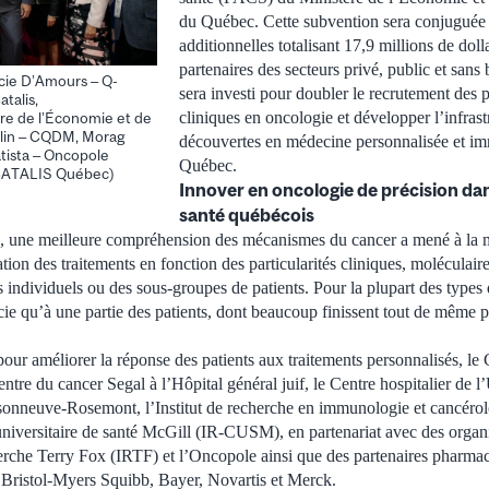
du Québec. Cette subvention sera conjuguée 
additionnelles totalisant 17,9 millions de doll
partenaires des secteurs privé, public et sans 
ucie D’Amours – Q-
sera investi pour doubler le recrutement des p
talis,
cliniques en oncologie et développer l’infras
tre de l’Économie et de
elin – CQDM, Morag
découvertes en médecine personnalisée et i
tista – Oncopole
Québec.
, CATALIS Québec)
Innover en oncologie de précision da
santé québécois
s, une meilleure compréhension des mécanismes du cancer a mené à la m
ation des traitements en fonction des particularités cliniques, moléculair
s individuels ou des sous-groupes de patients. Pour la plupart des types
cie qu’à une partie des patients, dont beaucoup finissent tout de même 
pour améliorer la réponse des patients aux traitements personnalisés, l
tre du cancer Segal à l’Hôpital général juif, le Centre hospitalier de l
neuve-Rosemont, l’Institut de recherche en immunologie et cancérolog
niversitaire de santé McGill (IR-CUSM), en partenariat avec des organis
herche Terry Fox (IRTF) et l’Oncopole ainsi que des partenaires pharm
Bristol-Myers Squibb, Bayer, Novartis et Merck.