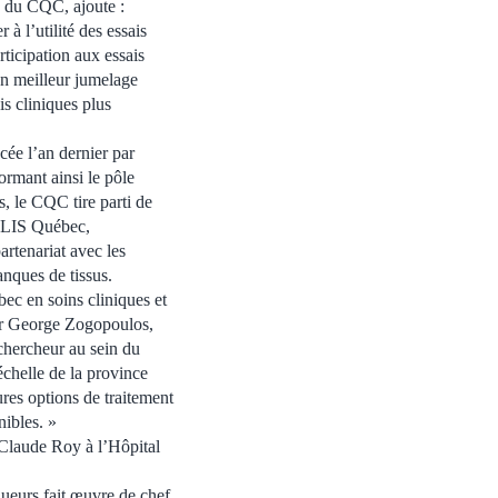
 du CQC, ajoute :
à l’utilité des essais
rticipation aux essais
 un meilleur jumelage
is cliniques plus
cée l’an dernier par
rmant ainsi le pôle
s, le CQC tire parti de
ALIS Québec,
artenariat avec les
nques de tissus.
ec en soins cliniques et
e Dr George Zogopoulos,
 chercheur au sein du
chelle de la province
ures options de traitement
nibles. »
 Claude Roy à l’Hôpital
ueurs fait œuvre de chef