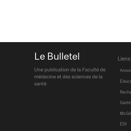
Le Bulletel
Liens
Une publication de la Faculté de
Anno
médecine et des sciences de la
Éduca
santé
Rech
Santé
McGil
ÉDI