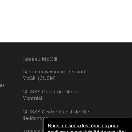
Réseau McGill
Centre universitaire de santé
McGill (CUSM)
res
CIUSSS Ouest-de-l’île-de-
Montréal
CIUSSS Centre-Ouest-de-l’île-
de-Montréal
Nous utilisons des témoins pour
RUISSS McGill