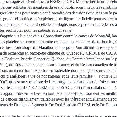
o-oncologue et scientifique du FRQS au CHUM et cochercheur au sein
pérons solliciter les membres du grand public pour mieux les sensibiliser 
égrer leur avis pour nous aider à prendre des décisions éclairées sur la pa
s grands objectifs est d’exploiter l’intelligence artificielle pour assurer
essais pertinents. Grâce à cette technologie, nous espérons rendre les essa
us profitables pour les patients et leur santé. »
s’appuie sur l’initiative du Consortium contre le cancer de Montréal, lan
es plateformes communes entre ces hôpitaux et centres de recherche, fo
entres d’oncologie du Marathon de l’espoir. Pour atteindre ses objectif
ium de recherche en oncologie clinique du Québec (Q-CROC), de CAT
la Coalition Priorité Cancer au Québec, du Centre d’excellence sur le p
EPPP), du Réseau de recherche sur le cancer et du Réseau canadien de ba
ous un même toit l’expertise considérable dont nous jouissons au Québ
ctif d’améliorer la vie de nos patients et de leurs familles », ajoute l
C, qui est un spécialiste de la chirurgie pancréatique et du foie et un
ur le cancer de l’IR-CUSM et au CRCG. « Cet effort collaboratif à l’é
es opportunités en recherche clinique, qui constituent souvent les meille
s de cancers difficilement traitables avec les thérapies actuellement dispo
heurs de l’initiative figurent le Dr Fred Saad au CHUM, et le Dr Denis
.
is contre le cancer pour de nouveaux agents thérapeutiques et biomarq