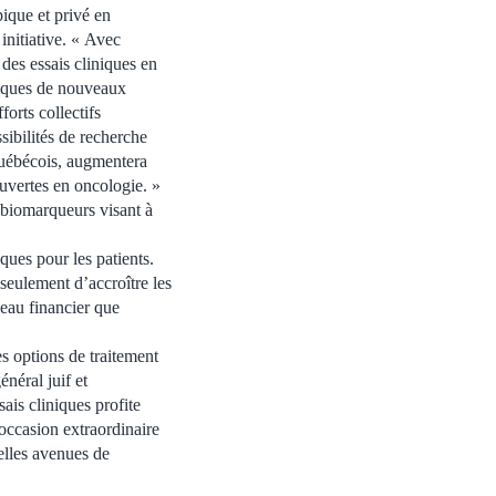
pique et privé en
initiative. « Avec
des essais cliniques en
niques de nouveaux
orts collectifs
sibilités de recherche
 québécois, augmentera
ouvertes en oncologie. »
 biomarqueurs visant à
iques pour les patients.
seulement d’accroître les
deau financier que
es options de traitement
néral juif et
ais cliniques profite
 occasion extraordinaire
elles avenues de