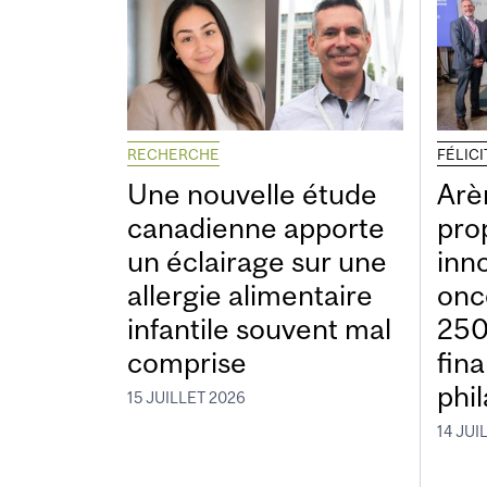
RECHERCHE
FÉLIC
Une nouvelle étude
Arè
canadienne apporte
pro
un éclairage sur une
inn
allergie alimentaire
onc
infantile souvent mal
250
comprise
fin
phi
15 JUILLET 2026
14 JUI