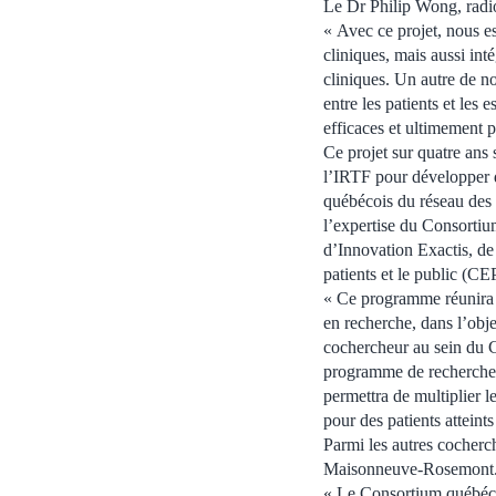
Le Dr Philip Wong, radi
« Avec ce projet, nous es
cliniques, mais aussi int
cliniques. Un autre de no
entre les patients et les 
efficaces et ultimement pl
Ce projet sur quatre ans 
l’IRTF pour développer d
québécois du réseau des c
l’expertise du Consort
d’Innovation Exactis, de 
patients et le public (C
« Ce programme réunira s
en recherche, dans l’obje
cochercheur au sein du CQ
programme de recherche s
permettra de multiplier l
pour des patients atteint
Parmi les autres cocherc
Maisonneuve-Rosemont
« Le Consortium québéco