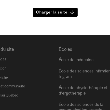
Charger la suite
 du site
Écoles
nces
École de médecine
tion
École des sciences infirmiè
Ingram
erche
 et communauté
École de physiothérapie et
d’ergothérapie
l au Québec
École des sciences de la
communication humaine