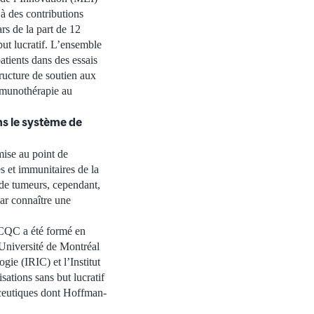
à des contributions
ars de la part de 12
but lucratif. L’ensemble
atients dans des essais
tructure de soutien aux
mmunothérapie au
ns le système de
ise au point de
es et immunitaires de la
 de tumeurs, cependant,
par connaître une
e CQC a été formé en
’Université de Montréal
ie (IRIC) et l’Institut
ations sans but lucratif
aceutiques dont Hoffman-