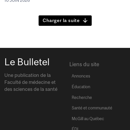
10 JUIN 2026
Charger la suite
Le Bulletel
Liens du site
Une publication de la
Annonces
Faculté de médecine et
Éducation
des sciences de la santé
Recherche
Santé et communauté
McGill au Québec
ÉDI