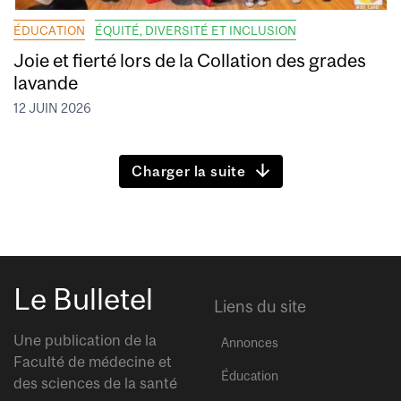
ÉDUCATION
ÉQUITÉ, DIVERSITÉ ET INCLUSION
Joie et fierté lors de la Collation des grades
lavande
12 JUIN 2026
Charger la suite
Le Bulletel
Liens du site
Une publication de la
Annonces
Faculté de médecine et
Éducation
des sciences de la santé