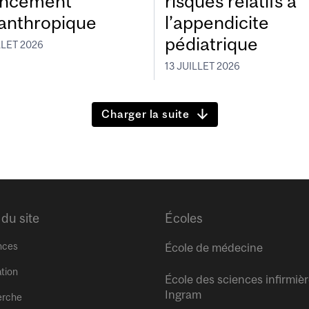
ancement
risques relatifs à
lanthropique
l’appendicite
pédiatrique
LLET 2026
13 JUILLET 2026
Charger la suite
 du site
Écoles
nces
École de médecine
tion
École des sciences infirmiè
Ingram
erche