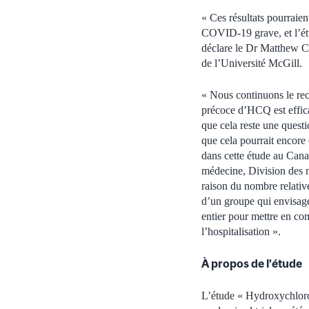
« Ces résultats pourraien
COVID-19 grave, et l’étud
déclare le Dr Matthew Ch
de l’Université McGill.
« Nous continuons le recr
précoce d’HCQ est effica
que cela reste une quest
que cela pourrait encore 
dans cette étude au Cana
médecine, Division des m
raison du nombre relative
d’un groupe qui envisag
entier pour mettre en co
l’hospitalisation ».
À propos de l’étude
L’étude « Hydroxychloro