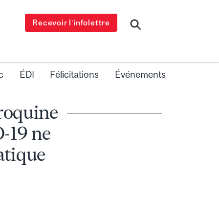
Recevoir l’infolettre
c
ÉDI
Félicitations
Événements
oroquine
D-19 ne
atique