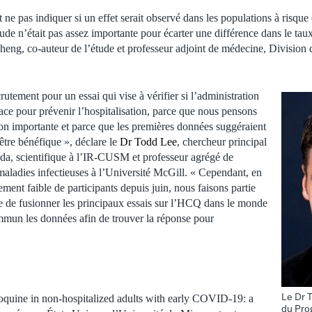
t ne pas indiquer si un effet serait observé dans les populations à risqu
e n’était pas assez importante pour écarter une différence dans le taux
eng, co-auteur de l’étude et professeur adjoint de médecine, Division 
utement pour un essai qui vise à vérifier si l’administration
ce pour prévenir l’hospitalisation, parce que nous pensons
ion importante et parce que les premières données suggéraient
être bénéfique », déclare le
Dr Todd Lee
, chercheur principal
da, scientifique à l’IR-CUSM et professeur agrégé de
aladies infectieuses à l’Université McGill. « Cependant, en
ment faible de participants depuis juin, nous faisons partie
e de fusionner les principaux essais sur l’HCQ dans le monde
mmun les données afin de trouver la réponse pour
Le Dr 
quine in non-hospitalized adults with early COVID-19: a
du Pro