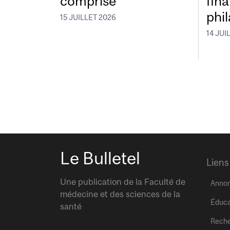
comprise
fin
phi
15 JUILLET 2026
14 JUI
Le Bulletel
Liens
Une publication de la Faculté de
Anno
médecine et des sciences de la
Éduca
santé
Rech