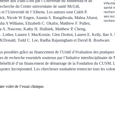
 menée aux États-Unis par l’Université du Minnesota et au
infect
recherche du Centre universitaire de santé McGill,
santé m
et l’Université de l’Alberta. Les auteurs sont Caleb P.
recher
ses re
tick, Nicole W Engen, Ananta S. Bangdiwala, Mahsa Abassi,
recher
sha A Williams, Elizabeth C. Okafor, Matthew F. Pullen,
a A. Nascene, Kathy H. Hullsiek, Matthew P. Cheng,
A. Lother, Lauren J. MacKenzie, Glen Drobot, Lauren E. Kelly, Ilan S.
McDonald, Todd C. Lee, Radha Rajasingham et David R. Boulware.
us possibles grâce au financement de l’Unité d’évaluation des pratiqu
 de recherche essentiels soutenus par l’Initiative interdisciplinaire de 
 bénéficié d’un financement de démarrage de la Fondation du CUSM. 
r Apotex Incorporated. Les chercheurs souhaitent remercier tous les volont
ier volet de l’essai clinique.