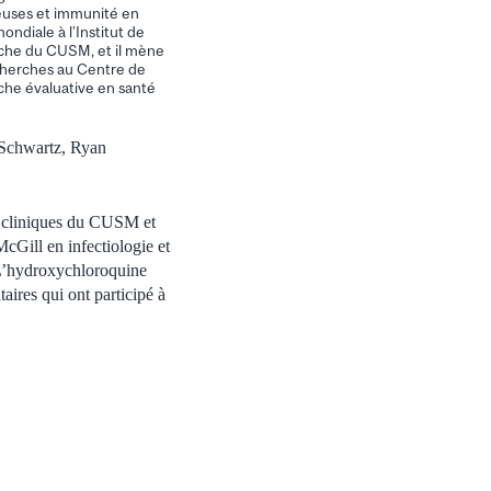
ieuses et immunité en
ondiale à l’Institut de
che du CUSM, et il mène
cherches au Centre de
che évaluative en santé
 Schwartz, Ryan
es cliniques du CUSM et
McGill en infectiologie et
L’hydroxychloroquine
aires qui ont participé à