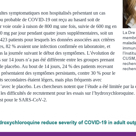
ultes symptomatiques non hospitalisés présentant un cas
 ou probable de COVID-19 ont reçu au hasard soit de
 voie orale à raison de 800 mg une fois, suivie de 600 mg en
La Dre
00 mg par jour pendant quatre jours supplémentaires, soit un
membr
423 patients pour lesquels les données associées aux critères
maladie
es, 82 % avaient une infection confirmée en laboratoire, et
immuni
ns la journée suivant le début des symptômes. L’évolution de
l’Insti
CUSM, 
sur 14 jours n’a pas été différente entre les groupes prenant
recher
le placebo. Au bout de 14 jours, 24 % des patients recevant
recher
présentaient des symptômes persistants, contre 30 % pour le
s secondaires étaient légers, mais plus fréquents avec
avec le placebo. Les chercheurs notent que l’étude a été limitée par la 
 les difficultés de recrutement pour les essais sur l’hydroxychloroquine
 test pour le SARS-CoV-2.