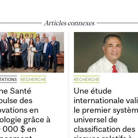
Articles connexes
ITATIONS
RECHERCHE
RECHERCHE
ne Santé
Une étude
pulse des
internationale val
ovations en
le premier systè
ologie grâce à
universel de
 000 $ en
classification des