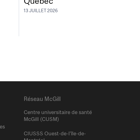
Québec
13 JUILLET 2026
Réseau McGill
Centre universitaire de santé
McGill (CUSM)
res
CIUSSS Ouest-de-l’île-de-