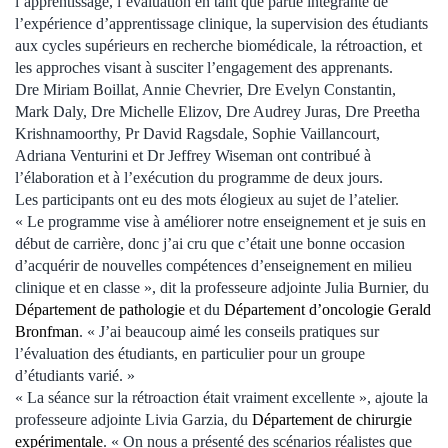
l’apprentissage, l’évaluation en tant que partie intégrante de
l’expérience d’apprentissage clinique, la supervision des étudiants
aux cycles supérieurs en recherche biomédicale, la rétroaction, et
les approches visant à susciter l’engagement des apprenants.
Dre Miriam Boillat, Annie Chevrier, Dre Evelyn Constantin,
Mark Daly, Dre Michelle Elizov, Dre Audrey Juras, Dre Preetha
Krishnamoorthy, Pr David Ragsdale, Sophie Vaillancourt,
Adriana Venturini et Dr Jeffrey Wiseman ont contribué à
l’élaboration et à l’exécution du programme de deux jours.
Les participants ont eu des mots élogieux au sujet de l’atelier.
« Le programme vise à améliorer notre enseignement et je suis en
début de carrière, donc j’ai cru que c’était une bonne occasion
d’acquérir de nouvelles compétences d’enseignement en milieu
clinique et en classe », dit la professeure adjointe Julia Burnier, du
Département de pathologie
et du
Département d’oncologie Gerald
Bronfman
. « J’ai beaucoup aimé les conseils pratiques sur
l’évaluation des étudiants, en particulier pour un groupe
d’étudiants varié. »
« La séance sur la rétroaction était vraiment excellente », ajoute la
professeure adjointe Livia Garzia, du
Département de chirurgie
expérimentale
. « On nous a présenté des scénarios réalistes que