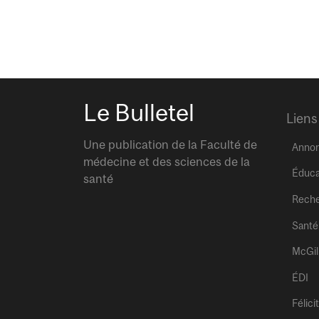
Le Bulletel
Liens
Une publication de la Faculté de
Anno
médecine et des sciences de la
Éduca
santé
Rech
Santé
McGil
ÉDI
Félici