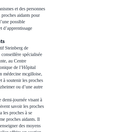
ganismes et des personnes
rs proches aidants pour
d’une possible
et d’apprentissage
nts
tif Steinberg de
 conseillère spécialisée
nte, au Centre
ronique de l’Hôpital
en médecine mcgilloise,
et à soutenir les proches
lzheimer ou d’une autre
ne demi-journée visant à
ivent savoir les proches
a les proches à se
e proches aidants. Il
à enseigner des moyens