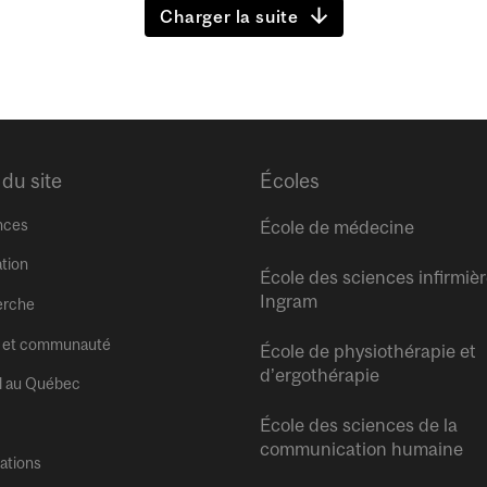
Charger la suite
 du site
Écoles
nces
École de médecine
tion
École des sciences infirmiè
Ingram
erche
 et communauté
École de physiothérapie et
d’ergothérapie
l au Québec
École des sciences de la
communication humaine
tations