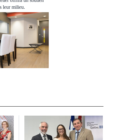
elier offrira un soutien
 leur milieu.