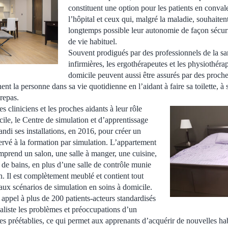
constituent une option pour les patients en conval
l’hôpital et ceux qui, malgré la maladie, souhaiten
longtemps possible leur autonomie de façon sécurit
de vie habituel.
Souvent prodigués par des professionnels de la s
infirmières, les ergothérapeutes et les physiothérap
domicile peuvent aussi être assurés par des proche
t la personne dans sa vie quotidienne en l’aidant à faire sa toilette, à se
repas.
s cliniciens et les proches aidants à leur rôle
cile, le Centre de simulation et d’apprentissage
randi ses installations, en 2016, pour créer un
rvé à la formation par simulation. L’appartement
mprend un salon, une salle à manger, une cuisine,
 de bains, en plus d’une salle de contrôle munie
n. Il est complètement meublé et contient tout
aux scénarios de simulation en soins à domicile.
 appel à plus de 200 patients-acteurs standardisés
éaliste les problèmes et préoccupations d’un
ves préétablies, ce qui permet aux apprenants d’acquérir de nouvelles ha