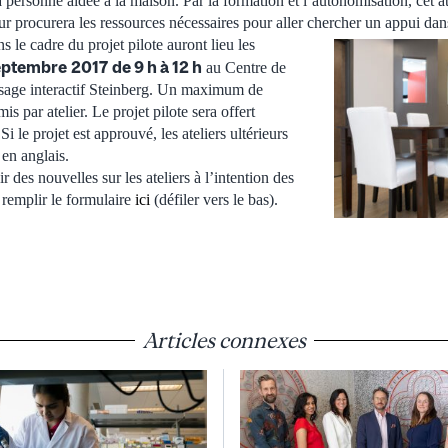
a personne aidée à la maison. Par la formation et l’autonomisation, cet at
ur procurera les ressources nécessaires pour aller chercher un appui dans
s le cadre du projet pilote auront lieu les
septembre
2017
de 9 h à 12 h
au Centre de
ssage interactif Steinberg. Un maximum de
is par atelier. Le projet pilote sera offert
Si le projet est approuvé, les ateliers ultérieurs
 en anglais.
 des nouvelles sur les ateliers à l’intention des
 remplir le formulaire
ici
(défiler vers le bas).
Articles connexes