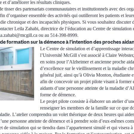
 et d’améliorer les résultats cliniques.
de tisser des partenariats communautaires et institutionnels avec des or
afin d’organiser ensemble des activités qui outilleront les patients et leu
die chronique et des incapacités physiques. Si vous souhaitez discuter 
ontacter Leila Zahabi, directrice de l’éducation au Centre de simulation 
leila.zahabi@mcgill.ca ou au 514-398-8999.
er de formation sur la démence à l’intention des proches aida
Le Centre de simulation et d’apprentissage interac
l’Université McGill s’est associé à Claire Webster,
en soins pour l’Alzheimer et ancienne proche aida
d’excellence sur le vieillissement et la maladie ch
général juif, ainsi qu’à Olivia Monton, étudiante 
afin de concevoir un projet pilote visant à former 
aidants d’une personne atteinte de la maladie d’A
forme de démence.
Le projet pilote consiste à élaborer un atelier d’u
renseigner les membres de la famille sur ce que do
aladie. L’atelier comprendra un volet théorique de deux heures qui aider
d’une personne atteinte de démence et à prendre soin d’eux-mêmes comm
t de simulation qui se tiendra dans l’appartement simulé et qui visera 