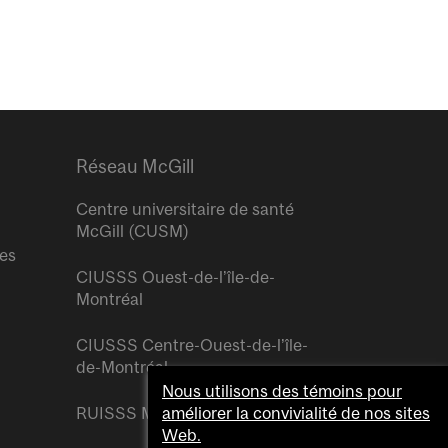
Réseau McGill
Centre universitaire de santé
McGill (CUSM)
res
CIUSSS Ouest-de-l’île-de-
Montréal
CIUSSS Centre-Ouest-de-l’île-
de-Montréal
Nous utilisons des témoins pour
RUISSS McGill
améliorer la convivialité de nos sites
Web.