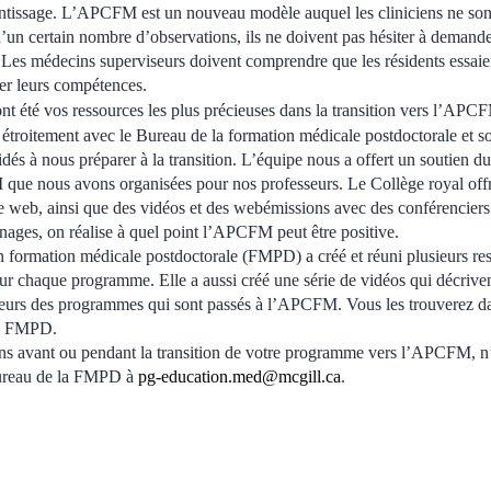
ntissage. L’APCFM est un nouveau modèle auquel les cliniciens ne sont
d’un certain nombre d’observations, ils ne doivent pas hésiter à demande
. Les médecins superviseurs doivent comprendre que les résidents essai
er leurs compétences.
nt été vos ressources les plus précieuses dans la transition vers l’APC
lé étroitement avec le Bureau de la formation médicale postdoctorale et 
és à nous préparer à la transition. L’équipe nous a offert un soutien du
 que nous avons organisées pour nos professeurs. Le Collège royal off
te web, ainsi que des vidéos et des webémissions avec des conférencier
nages, on réalise à quel point l’APCFM peut être positive.
 formation médicale postdoctorale (FMPD) a créé et réuni plusieurs 
ur chaque programme. Elle a aussi créé une série de vidéos qui décrivent
acteurs des programmes qui sont passés à l’APCFM. Vous les trouverez 
a FMPD.
ns avant ou pendant la transition de votre programme vers l’APCFM, n’
ureau de la FMPD à
pg-education.med@mcgill.ca
.