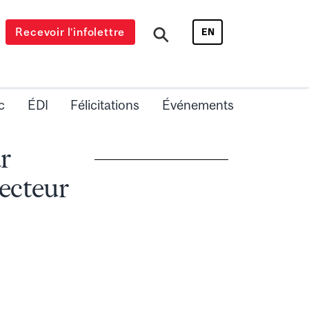
Recevoir l’infolettre
EN
c
ÉDI
Félicitations
Événements
r
recteur