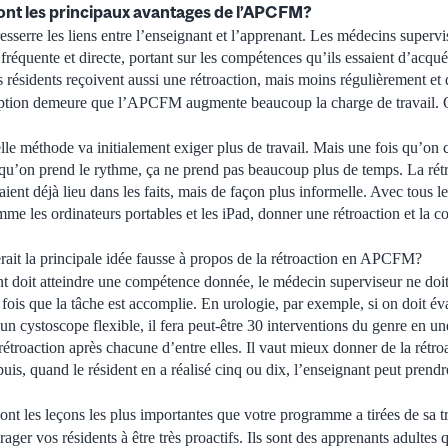
sont les principaux avantages de l’APCFM?
erre les liens entre l’enseignant et l’apprenant. Les médecins superv
 fréquente et directe, portant sur les compétences qu’ils essaient d’acqué
 résidents reçoivent aussi une rétroaction, mais moins régulièrement et
tion demeure que l’APCFM augmente beaucoup la charge de travail. Qu
le méthode va initialement exiger plus de travail. Mais une fois qu’
’on prend le rythme, ça ne prend pas beaucoup plus de temps. La rétro
aient déjà lieu dans les faits, mais de façon plus informelle. Avec tous l
e les ordinateurs portables et les iPad, donner une rétroaction et la con
rait la principale idée fausse à propos de la rétroaction en APCFM?
nt doit atteindre une compétence donnée, le médecin superviseur ne doit
 fois que la tâche est accomplie. En urologie, par exemple, si on doit év
’un cystoscope flexible, il fera peut-être 30 interventions du genre en u
rétroaction après chacune d’entre elles. Il vaut mieux donner de la rétro
uis, quand le résident en a réalisé cinq ou dix, l’enseignant peut prend
ont les leçons les plus importantes que votre programme a tirées de sa
rager vos résidents à être très proactifs. Ils sont des apprenants adultes