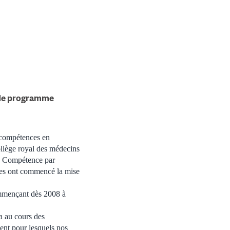
r de programme
 compétences en
llège royal des médecins
a Compétence par
nes ont commencé la mise
ommençant dès 2008 à
a au cours des
ent pour lesquels nos