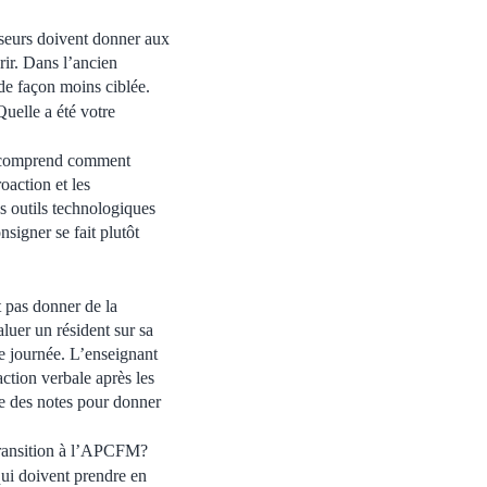
iseurs doivent donner aux
rir. Dans l’ancien
 de façon moins ciblée.
elle a été votre
on comprend comment
action et les
es outils technologiques
signer se fait plutôt
 pas donner de la
aluer un résident sur sa
ne journée. L’enseignant
action verbale après les
re des notes pour donner
 transition à l’APCFM?
 qui doivent prendre en