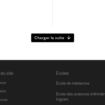
Charger la suite
 du site
Écoles
nces
École de médecine
tion
École des sciences infirmiè
Ingram
erche