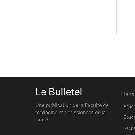
Le Bulletel
Liens
Une publication de la Faculté de
Anno
médecine et des sciences de la
Éduca
santé
Rech