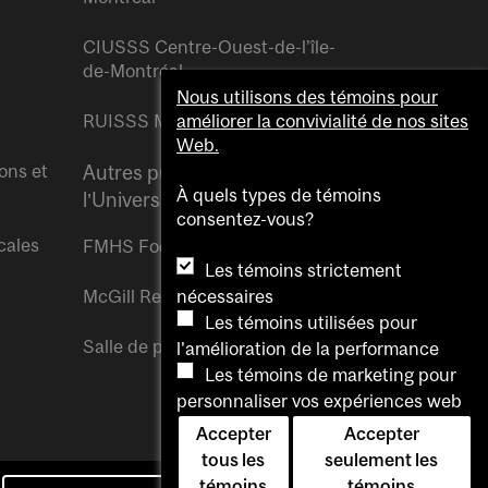
CIUSSS Centre-Ouest-de-l’île-
de-Montréal
Nous utilisons des témoins pour
RUISSS McGill
améliorer la convivialité de nos sites
Web.
ons et
Autres publications de
À quels types de témoins
l’Université McGill
consentez-vous?
cales
FMHS Focus
Les témoins strictement
McGill Reporter
nécessaires
Les témoins utilisées pour
Salle de presse McGill
l'amélioration de la performance
Les témoins de marketing pour
personnaliser vos expériences web
Accepter
Accepter
tous les
seulement les
témoins
témoins