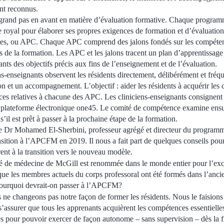
ont reconnus.
and pas en avant en matière d’évaluation formative. Chaque program
 royal pour élaborer ses propres exigences de formation et d’évaluation,
ables, ou APC. Chaque APC comprend des jalons fondés sur les compé
es de la formation. Les APC et les jalons tracent un plan d’apprentissage 
nts des objectifs précis aux fins de l’enseignement et de l’évaluation.
-enseignants observent les résidents directement, délibérément et fréq
on et un accompagnement. L’objectif : aider les résidents à acquérir le
nces relatives à chacune des APC. Les cliniciens-enseignants consignent 
a plateforme électronique one45. Le comité de compétence examine ensui
s’il est prêt à passer à la prochaine étape de la formation.
e Dr Mohamed El-Sherbini, professeur agrégé et directeur du programm
ransition à l’APCFM en 2019. Il nous a fait part de quelques conseils pour
nt à la transition vers le nouveau modèle.
é de médecine de McGill est renommée dans le monde entier pour l’exce
sque les membres actuels du corps professoral ont été formés dans l’anci
pourquoi devrait-on passer à l’APCFM?
 ne changeons pas notre façon de former les résidents. Nous le faisions 
assurer que tous les apprenants acquièrent les compétences essentielles 
s pour pouvoir exercer de façon autonome – sans supervision – dès la fi