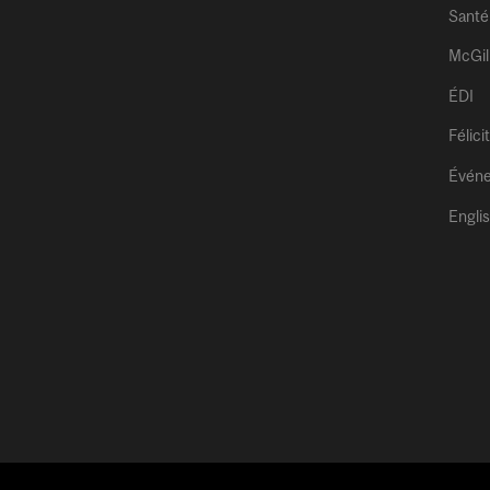
Santé
McGil
ÉDI
Félici
Évén
Engli