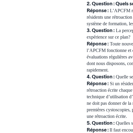
2. Question : Quels 
Réponse :
L’APCFM ress
résidents une rétroaction
système de formation, les
3. Question :
La percep
expérience sur ce plan?
Réponse :
Toute nouvel
l’APCFM fonctionne et qu
évaluations régulières av
dont nous disposons, comm
rapidement.
4. Question :
Quelle se
Réponse :
Si un réside
rétroaction écrite chaque
technique d’utilisation d
ne doit pas donner de la 
premières cystoscopies, p
une rétroaction écrite.
5. Question :
Quelles s
Réponse :
Il faut encou