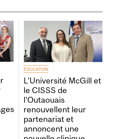
ÉDUCATION
r
L’Université McGill et
r
le CISSS de
l’Outaouais
ages
renouvellent leur
partenariat et
annoncent une
nouvelle clinique