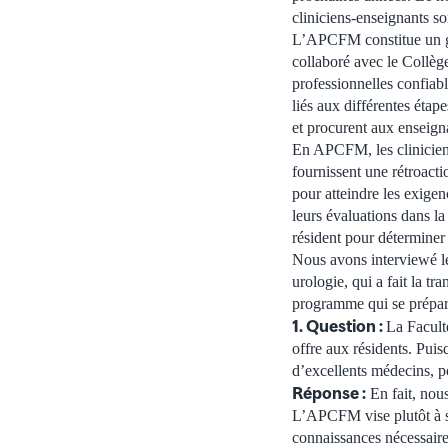
cliniciens-enseignants s
L’APCFM constitue un gr
collaboré avec le Collège
professionnelles confi
liés aux différentes étap
et procurent aux enseigna
En APCFM, les cliniciens
fournissent une rétroacti
pour atteindre les exige
leurs évaluations dans l
résident pour déterminer 
Nous avons interviewé l
urologie, qui a fait la t
programme qui se prépare
1. Question :
La Facult
offre aux résidents. Pui
d’excellents médecins, 
Réponse :
En fait, nous
L’APCFM vise plutôt à s’
connaissances nécessaire