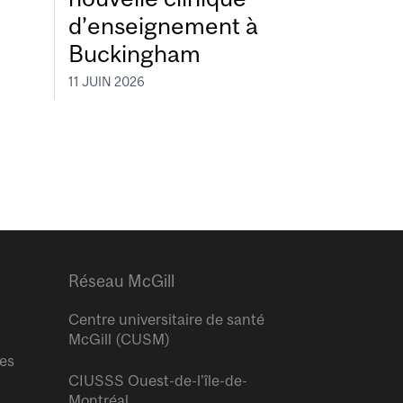
d’enseignement à
Buckingham
11 JUIN 2026
Réseau McGill
Centre universitaire de santé
McGill (CUSM)
res
CIUSSS Ouest-de-l’île-de-
Montréal