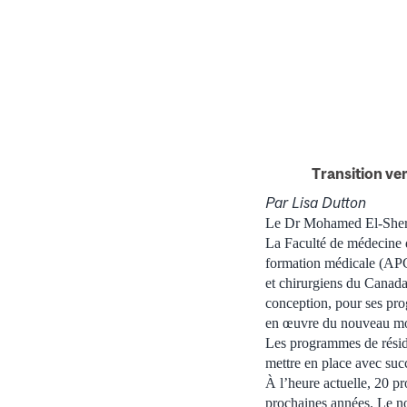
Transition ve
Par Lisa Dutton
Le Dr Mohamed El-Sherbin
La Faculté de médecine 
formation médicale (APC
et chirurgiens du Canad
conception, pour ses pr
en œuvre du nouveau mo
Les programmes de résid
mettre en place avec suc
À l’heure actuelle, 20 p
prochaines années. Le n