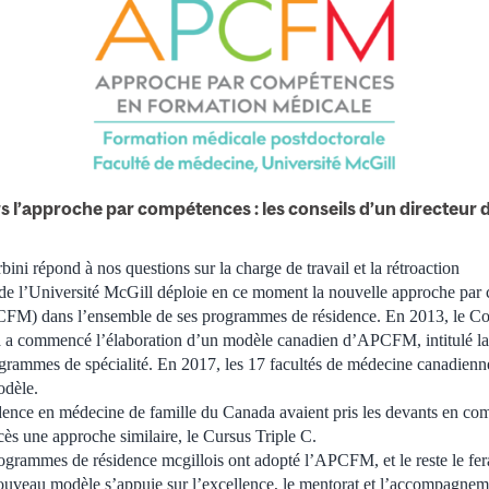
rs l’approche par compétences : les conseils d’un directeu
i répond à nos questions sur la charge de travail et la rétroaction
de l’Université McGill déploie en ce moment la nouvelle approche par
FM) dans l’ensemble de ses programmes de résidence. En 2013, le Co
a a commencé l’élaboration d’un modèle canadien d’APCFM, intitulé l
ogrammes de spécialité. En 2017, les 17 facultés de médecine canadien
dèle.
ence en médecine de famille du Canada avaient pris les devants en c
cès une approche similaire, le Cursus Triple C.
rogrammes de résidence mcgillois ont adopté l’APCFM, et le reste le fer
ouveau modèle s’appuie sur l’excellence, le mentorat et l’accompagnem