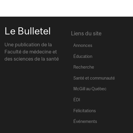
Le Bulletel
Liens du site
Une publication de la
Annonces
Faculté de médecine et
Éducation
des sciences de la santé
Recherche
Santé et communauté
McGill au Québec
ÉDI
Félicitations
Événements