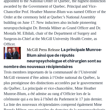
appointed to the National Order of Quebec, the highest distinction
awarded by the Government of Quebec. Principal and Vice-
Chancellor Prof. Heather Munroe-Blum was named Officer of the
Order at the ceremony held at Quebec’s National Assembly
building on June 17. New inductees also include pioneering
neuropsychologist Dr. Brenda Milner as Grand Officer and Dr.
Mostafa M. Elhilali, chair of the Department of Surgery and
Surgeon-in-Chief at the McGill University Health Centre, as
Officer.
La principale Munroe-
McGill Press Release
Blum ainsi que de réputés
neuropsychologue et chirurgien sont au
nombre des nouveaux récipiendaires
Trois membres importants de la communauté de l’Université
McGill viennent d’être admis à l’Ordre national du Québec, la
plus prestigieuse des distinctions accordées par le gouvernement
du Québec. La principale et vice-chancelière, Mme Heather
Munroe-Blum, a été admise au rang d’Officier lors de la
cérémonie qui a eu lieu à l’hôtel du Parlement le 17 juin dernier.
La liste des nouveaux récipiendaires comprend également Mme
Brenda Milner, une pionnière du domaine de la neuropsychologie,