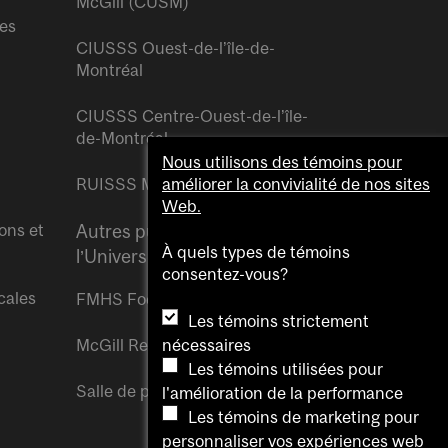
McGill (CUSM)
res
CIUSSS Ouest-de-l’île-de-
Montréal
CIUSSS Centre-Ouest-de-l’île-
de-Montréal
Nous utilisons des témoins pour
RUISSS McGill
améliorer la convivialité de nos sites
Web.
ons et
Autres publications de
À quels types de témoins
l’Université McGill
consentez-vous?
cales
FMHS Focus
Les témoins strictement
nécessaires
McGill Reporter
Les témoins utilisées pour
Salle de presse McGill
l'amélioration de la performance
Les témoins de marketing pour
personnaliser vos expériences web