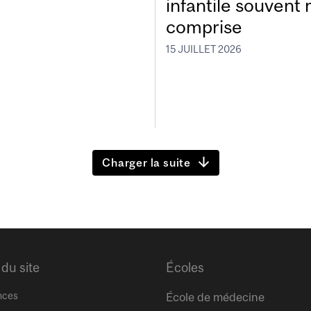
infantile souvent 
comprise
15 JUILLET 2026
Charger la suite
 du site
Écoles
nces
École de médecine