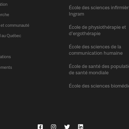
tion
École des sciences infirmiè
Ingram
erche
 et communauté
École de physiothérapie et
d’ergothérapie
l au Québec
École des sciences de la
communication humaine
tations
École de santé des populati
ements
de santé mondiale
École des sciences biomédi