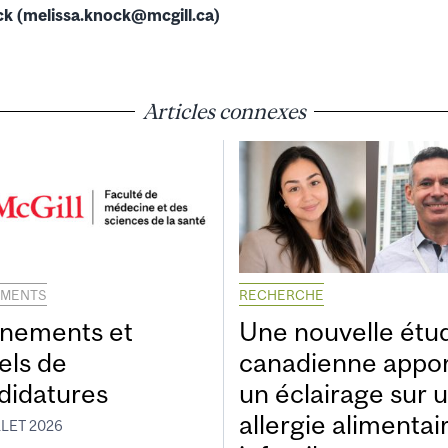
k (melissa.knock@mcgill.ca)
Articles connexes
EMENTS
RECHERCHE
nements et
Une nouvelle étu
els de
canadienne appo
didatures
un éclairage sur 
allergie alimentai
LLET 2026