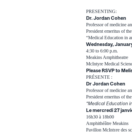
PRESENTING:
Dr. Jordan Cohen
Professor of medicine a
President emeritus of t
“Medical Education in a
Wednesday, Januar
4:30 to 6:00 p.m.
Meakins Amphitheatre
McIntyre Medical Scien
Please RSVP to Meli
PRÉSENTE :
Dr Jordan Cohen
Professor of medicine a
President emeritus of t
“Medical Education i
Le mercredi 27 janv
16h30 à 18h00
Amphithéâtre Meakins
Pavillon McIntyre des s