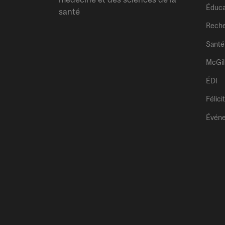
Éduca
santé
Rech
Santé
McGil
ÉDI
Félici
Évén