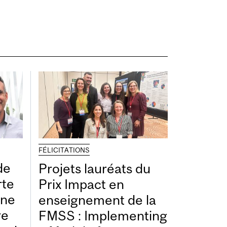
FÉLICITATIONS
de
Projets lauréats du
rte
Prix Impact en
une
enseignement de la
re
FMSS : Implementing