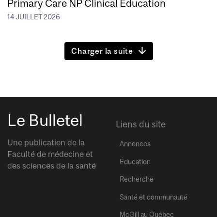
Primary Care NP Clinical Education
14 JUILLET 2026
Charger la suite
Le Bulletel
Liens du site
Une publication de la
Annonces
Faculté de médecine et
Éducation
des sciences de la santé
Recherche
Santé et communauté
McGill au Québec