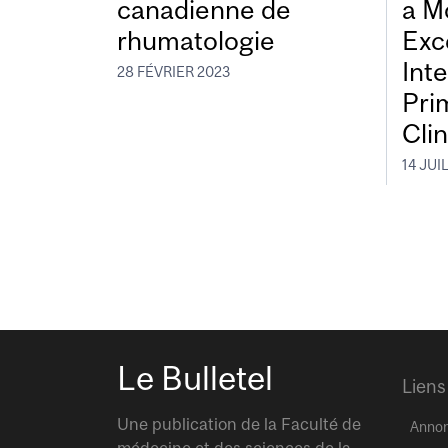
canadienne de
a M
rhumatologie
Exc
Int
28 FÉVRIER 2023
Pri
Cli
14 JUI
Le Bulletel
Liens
Une publication de la Faculté de
Anno
médecine et des sciences de la