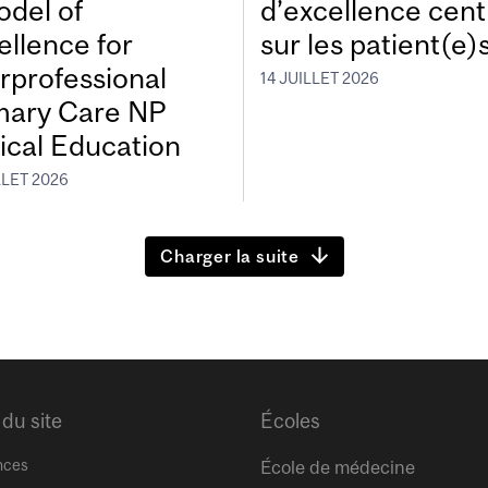
odel of
d’excellence cen
ellence for
sur les patient(e)
erprofessional
14 JUILLET 2026
mary Care NP
nical Education
LLET 2026
Charger la suite
 du site
Écoles
nces
École de médecine