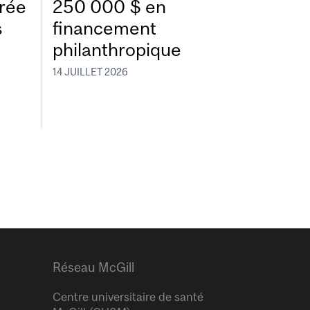
trée
250 000 $ en
s
financement
philanthropique
14 JUILLET 2026
Réseau McGill
Centre universitaire de santé