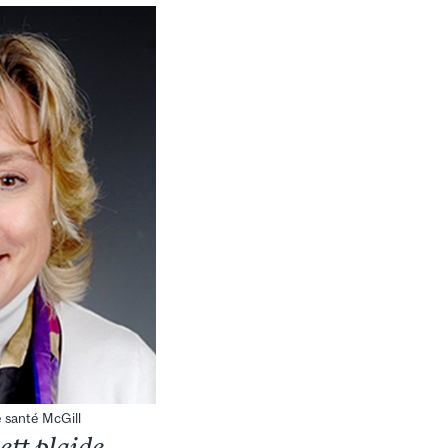
e santé McGill
ett plaide