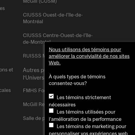
McGill (CUSM)
res
CIUSSS Ouest-de-l’île-de-
Montréal
CIUSSS Centre-Ouest-de-l’île-
de-Montréal
Nous utilisons des témoins pour
RUISSS McGill
améliorer la convivialité de nos sites
Web.
ons et
Autres publications de
À quels types de témoins
l’Université McGill
consentez-vous?
cales
FMHS Focus
Les témoins strictement
McGill Reporter
nécessaires
Les témoins utilisées pour
Salle de presse McGill
l'amélioration de la performance
Les témoins de marketing pour
personnaliser vos expériences web