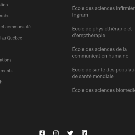
tion
École des sciences infirmiè
Ingram
erche
 et communauté
École de physiothérapie et
d’ergothérapie
l au Québec
École des sciences de la
communication humaine
tations
École de santé des populati
ements
de santé mondiale
sh
École des sciences biomédi