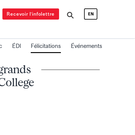
Recevoir l’infolettre
EN
c
ÉDI
Félicitations
Événements
 grands
College