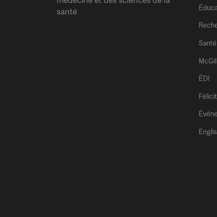
Éduca
santé
Rech
Santé
McGil
ÉDI
Félici
Évén
Engli