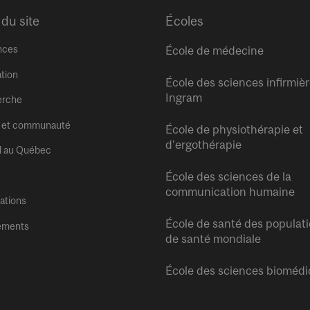
 du site
Écoles
nces
École de médecine
tion
École des sciences infirmiè
Ingram
erche
 et communauté
École de physiothérapie et
d’ergothérapie
l au Québec
École des sciences de la
communication humaine
tations
École de santé des populati
ements
de santé mondiale
École des sciences biomédi