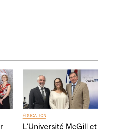
ÉDUCATION
r
L’Université McGill et