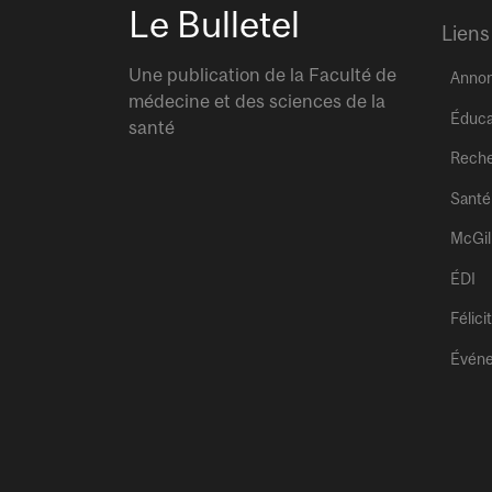
Le Bulletel
Liens
Une publication de la Faculté de
Anno
médecine et des sciences de la
Éduca
santé
Rech
Santé
McGil
ÉDI
Félici
Évén