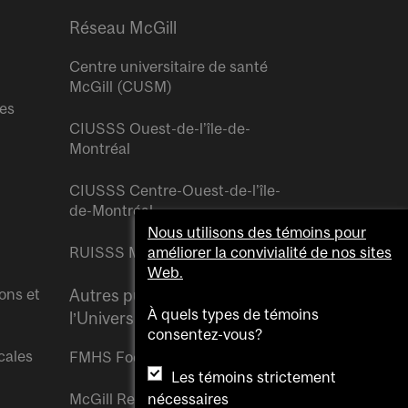
Réseau McGill
Centre universitaire de santé
McGill (CUSM)
res
CIUSSS Ouest-de-l’île-de-
Montréal
CIUSSS Centre-Ouest-de-l’île-
de-Montréal
Nous utilisons des témoins pour
RUISSS McGill
améliorer la convivialité de nos sites
Web.
ons et
Autres publications de
À quels types de témoins
l’Université McGill
consentez-vous?
cales
FMHS Focus
Les témoins strictement
nécessaires
McGill Reporter