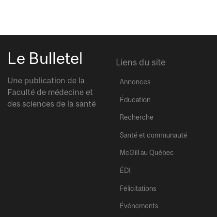
Le Bulletel
Liens du site
Une publication de la
Annonces
Faculté de médecine et
Éducation
des sciences de la santé
Recherche
Santé et communauté
McGill au Québec
ÉDI
Félicitations
Événements