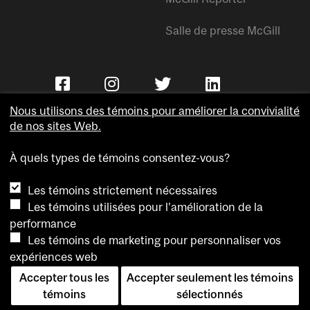
Salle de presse McGill
Nous utilisons des témoins pour améliorer la convivialité
de nos sites Web.
À quels types de témoins consentez-vous?
Copyright © Université McGill.
Les témoins strictement nécessaires
Accessibilité
Les témoins utilisées pour l'amélioration de la
Confidentialité
performance
Avis sur les témoins
Les témoins de marketing pour personnaliser vos
expériences web
Paramètres des témoins
Accepter tous les
Accepter seulement les témoins
Pour nous joindre
témoins
sélectionnés