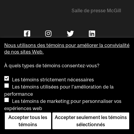
Salle de presse McGill
Nous utilisons des témoins pour améliorer la convivialité
de nos sites Web.
À quels types de témoins consentez-vous?
Copyright © Université McGill.
Les témoins strictement nécessaires
Accessibilité
Les témoins utilisées pour l'amélioration de la
Confidentialité
performance
Avis sur les témoins
Les témoins de marketing pour personnaliser vos
expériences web
Paramètres des témoins
Accepter tous les
Accepter seulement les témoins
témoins
sélectionnés
Pour nous joindre