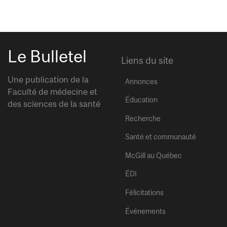
Le Bulletel
Liens du site
Une publication de la
Annonces
Faculté de médecine et
Éducation
des sciences de la santé
Recherche
Santé et communauté
McGill au Québec
ÉDI
Félicitations
Événements