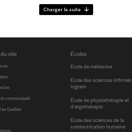
Charger la suite
 du site
Écoles
nces
École de médecine
tion
École des sciences infirmiè
Ingram
erche
 et communauté
École de physiothérapie et
d’ergothérapie
l au Québec
École des sciences de la
communication humaine
tations