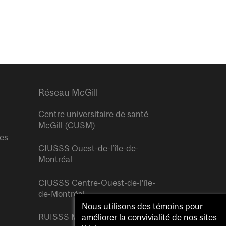
Réseau McGill
Centre universitaire de santé
McGill (CUSM)
res
CIUSSS Ouest-de-l’île-de-
Montréal
CIUSSS Centre-Ouest-de-l’île-
de-Montréal
Nous utilisons des témoins pour
RUISSS McGill
améliorer la convivialité de nos sites