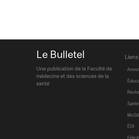
Le Bulletel
Liens
Une publication de la Faculté de
Anno
médecine et des sciences de la
Éduca
santé
Rech
Santé
McGil
ÉDI
Félici