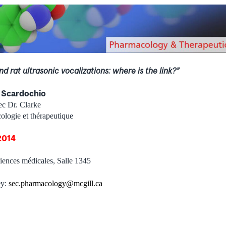
 rat ultrasonic vocalizations: where is the link?”
a Scardochio
ec Dr. Clarke
logie et thérapeutique
2014
iences médicales, Salle 1345
ey:
sec.pharmacology@mcgill.ca