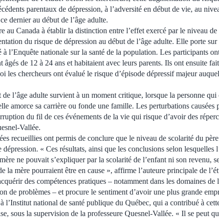
técédents parentaux de dépression, à l’adversité en début de vie, au nive
 ce dernier au début de l’âge adulte.
e au Canada à établir la distinction entre l’effet exercé par le niveau de 
entation du risque de dépression au début de l’âge adulte. Elle porte su
 à l’Enquête nationale sur la santé de la population. Les participants on
t âgés de 12 à 24 ans et habitaient avec leurs parents. Ils ont ensuite fait
i les chercheurs ont évalué le risque d’épisode dépressif majeur auquel 
 de l’âge adulte survient à un moment critique, lorsque la personne qui 
elle amorce sa carrière ou fonde une famille. Les perturbations causées 
erruption du fil de ces événements de la vie qui risque d’avoir des répe
uesnel-Vallée.
nées recueillies ont permis de conclure que le niveau de scolarité du pèr
 dépression. « Ces résultats, ainsi que les conclusions selon lesquelles l
 mère ne pouvait s’expliquer par la scolarité de l’enfant ni son revenu, 
 la mère pourraient être en cause », affirme l’auteure principale de l’é
acquérir des compétences pratiques ‒ notamment dans les domaines de 
tion de problèmes ‒ et procure le sentiment d’avoir une plus grande empri
 l’Institut national de santé publique du Québec, qui a contribué à cett
e, sous la supervision de la professeure Quesnel-Vallée. « Il se peut 