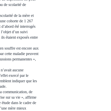
au de scolarité de
scolarité de la mère et
r une cohorte de 1 267
t d’abord été interrogés
 l’objet d’un suivi
ils étaient exposés entre
en souffre est encore aux
par cette maladie peuvent
rcussions permanentes »,
e n’avait aucune
’effet exercé par le
semblent indiquer que les
tude.
la communication, de
se sur sa vie », affirme
e étude dans le cadre de
qu’une mère mieux