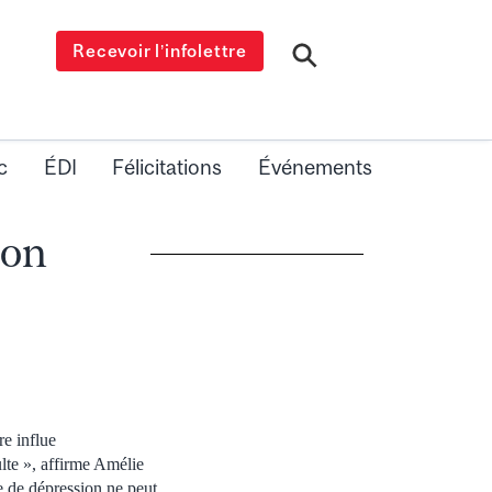
Recevoir l’infolettre
c
ÉDI
Félicitations
Événements
ion
re influe
lte », affirme Amélie
e de dépression ne peut