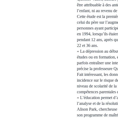
être attribuable à des an
l’enfant, ni au revenu de
Cette étude est la premièr
celui du père sur l’augm
personnes ayant participé
en 1994, lorsqu’ils étaien
pendant 12 ans, après quo
22 et 36 ans.
« La dépression au début
études ou en formation, 
parfois entraîner une int
précise la professeure Q
Fait intéressant, les don
incidence sur le risque de
niveau de scolarité de la
compétences parentales de
« L’éducation permet d’
l’analyse et de la résolu
Alison Park, chercheuse à
son programme de maîtris