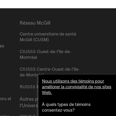
Réseau McGill
Centre universitaire de santé
McGill (CUSM)
res
CIUSSS Ouest-de-l’île-de-
Montréal
CIUSSS Centre-Ouest-de-l’île-
de-Montréal
Nous utilisons des témoins pour
RUISSS McGill
améliorer la convivialité de nos sites
Web.
ons et
Autres publications de
À quels types de témoins
l’Université McGill
consentez-vous?