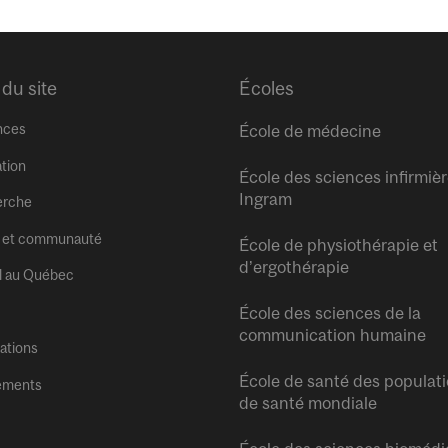
 du site
Écoles
nces
École de médecine
tion
École des sciences infirmiè
Ingram
erche
 et communauté
École de physiothérapie et
d’ergothérapie
l au Québec
École des sciences de la
communication humaine
tations
École de santé des populati
ements
de santé mondiale