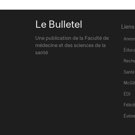
Le Bulletel
Liens
Une publication de la Faculté de
Anno
médecine et des sciences de la
Éduca
santé
Rech
Santé
McGil
ÉDI
Félici
Évén