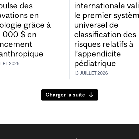
pulse des
internationale val
ovations en
le premier systè
ologie grâce à
universel de
 000 $ en
classification des
ancement
risques relatifs à
lanthropique
l’appendicite
pédiatrique
LLET 2026
13 JUILLET 2026
Charger la suite