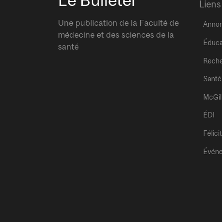
Le Bulletel
Liens
Une publication de la Faculté de
Anno
médecine et des sciences de la
Éduca
santé
Rech
Santé
McGil
ÉDI
Félici
Évén