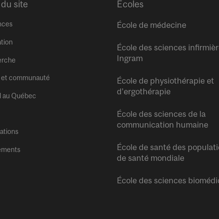
 du site
Écoles
nces
École de médecine
tion
École des sciences infirmiè
Ingram
erche
 et communauté
École de physiothérapie et
d’ergothérapie
l au Québec
École des sciences de la
communication humaine
tations
École de santé des populati
ements
de santé mondiale
École des sciences biomédi