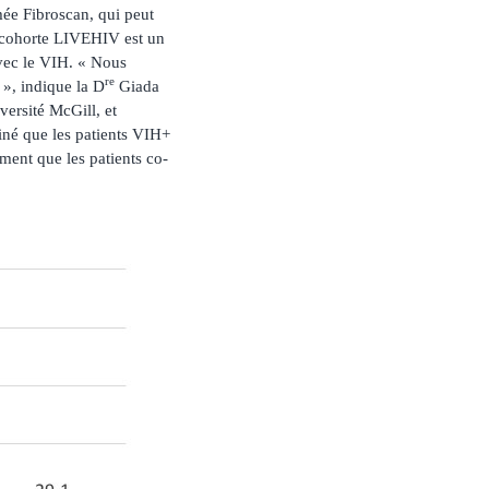
ée Fibroscan, qui peut
a cohorte LIVEHIV est un
vec le VIH. « Nous
re
 », indique la D
Giada
ersité McGill, et
miné que les patients VIH+
ent que les patients co-