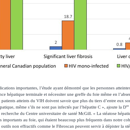
plications importantes, l’étude ayant démontré que les personnes attein
nce hépatique terminale et nécessiter une greffe du foie même en l’abse
patients atteints du VIH doivent savoir que plus du tiers d’entre eux so
re
patique, même s’ils ne sont pas infectés par l’hépatite C », ajoute la D
e recherche du Centre universitaire de santé McGill. « La stéatose hépat
 importants au foie, qui étaient beaucoup plus fréquents dans notre coh
outils non effractifs comme le Fibroscan peuvent servir à dépister la sté