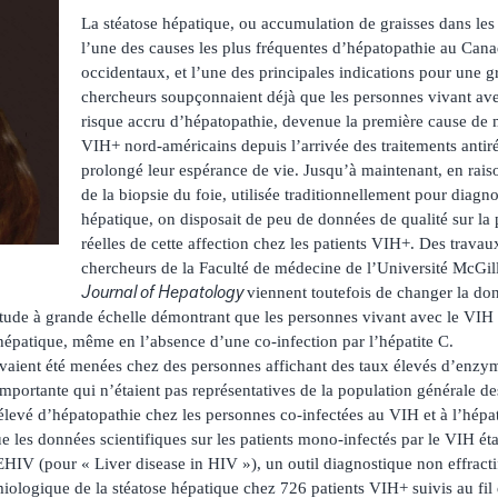
La stéatose hépatique, ou accumulation de graisses dans les c
l’une des causes les plus fréquentes d’hépatopathie au Cana
occidentaux, et l’une des principales indications pour une g
chercheurs soupçonnaient déjà que les personnes vivant ave
risque accru d’hépatopathie, devenue la première cause de mo
VIH+ nord-américains depuis l’arrivée des traitements antir
prolongé leur espérance de vie. Jusqu’à maintenant, en raiso
de la biopsie du foie, utilisée traditionnellement pour diagno
hépatique, on disposait de peu de données de qualité sur la 
réelles de cette affection chez les patients VIH+. Des travau
chercheurs de la Faculté de médecine de l’Université McGill
Journal of Hepatology
viennent toutefois de changer la donn
 étude à grande échelle démontrant que les personnes vivant avec le VIH 
 hépatique, même en l’absence d’une co-infection par l’hépatite C.
vaient été menées chez des personnes affichant des taux élevés d’enzy
ortante qui n’étaient pas représentatives de la population générale des
élevé d’hépatopathie chez les personnes co-infectées au VIH et à l’hépa
 les données scientifiques sur les patients mono-infectés par le VIH éta
EHIV (pour « Liver disease in HIV »), un outil diagnostique non effractif
miologique de la stéatose hépatique chez 726 patients VIH+ suivis au fil