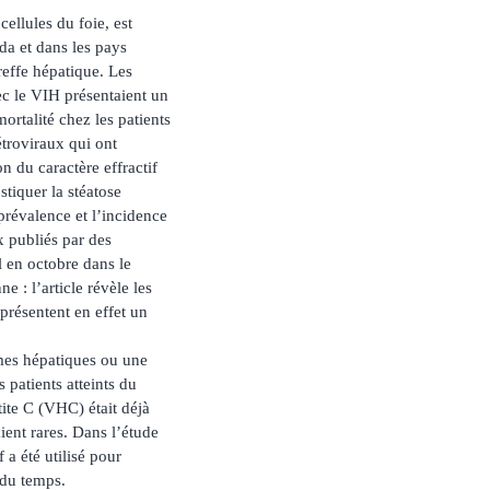
ellules du foie, est
da et dans les pays
reffe hépatique. Les
c le VIH présentaient un
rtalité chez les patients
étroviraux qui ont
n du caractère effractif
stiquer la stéatose
prévalence et l’incidence
x publiés par des
 en octobre dans le
e : l’article révèle les
présentent en effet un
mes hépatiques ou une
 patients atteints du
tite C (VHC) était déjà
ient rares. Dans l’étude
 a été utilisé pour
 du temps.